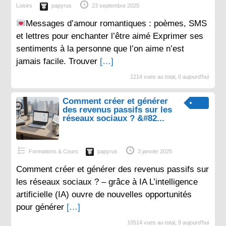
Loisirs
papyrus
23 septembre 2025
Messages d’amour romantiques : poèmes, SMS
et lettres pour enchanter l’être aimé Exprimer ses
sentiments à la personne que l’on aime n’est
jamais facile. Trouver
[…]
1214 vues au total, 0 aujourd'hui
Comment créer et générer
des revenus passifs sur les
réseaux sociaux ? &#82...
Formations & Cours
papyrus
3 janvier 2025
Comment créer et générer des revenus passifs sur
les réseaux sociaux ? – grâce à IA L’intelligence
artificielle (IA) ouvre de nouvelles opportunités
pour générer
[…]
10514 vues au total, 9 aujourd'hui