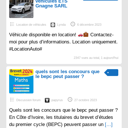
véhicules ETS
Gnagne SARL
Location de véhicules
Lynda
6 décembre 2023
Véhicule disponible en location!
Contactez-
moi pour plus d’informations. Location uniquement.
#LocationAuto#
2347 vues au total, 1 aujourd'hui
quels sont les concours que
le bepc peut passer ?
Discussion forum
papyrus
27 octobre 2023
Quels sont les concours que le bepc peut passer ?
En Côte d’Ivoire, les titulaires du brevet d’études
du premier cycle (BEPC) peuvent passer un
[…]