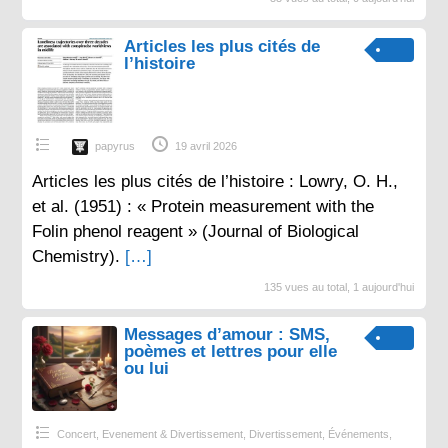
Articles les plus cités de
l’histoire
papyrus
19 avril 2026
Articles les plus cités de l’histoire : Lowry, O. H.,
et al. (1951) : « Protein measurement with the
Folin phenol reagent » (Journal of Biological
Chemistry).
[…]
135 vues au total, 1 aujourd'hui
Messages d’amour : SMS,
poèmes et lettres pour elle
ou lui
Concert, Evenement & Divertissement
,
Divertissement
,
Événements
,