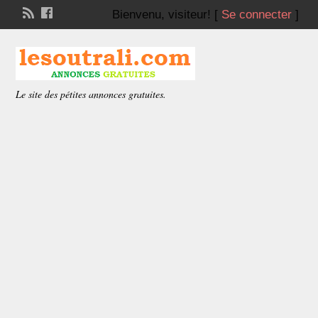
Bienvenu,
visiteur!
[
Se connecter
]
Le site des pétites annonces gratuites.