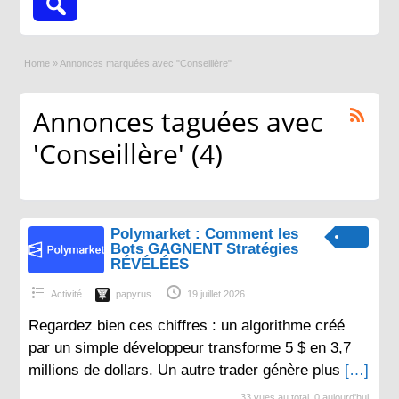
Home
»
Annonces marquées avec "Conseillère"
Annonces taguées avec
'Conseillère' (4)
Polymarket : Comment les
Bots GAGNENT Stratégies
RÉVÉLÉES
Activité
papyrus
19 juillet 2026
Regardez bien ces chiffres : un algorithme créé
par un simple développeur transforme 5 $ en 3,7
millions de dollars. Un autre trader génère plus
[…]
33 vues au total, 0 aujourd'hui