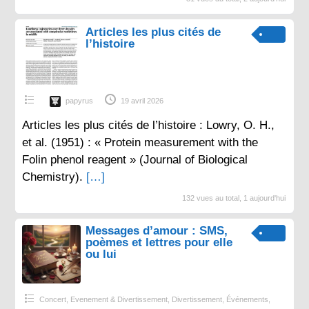
Articles les plus cités de
l’histoire
papyrus
19 avril 2026
Articles les plus cités de l’histoire : Lowry, O. H.,
et al. (1951) : « Protein measurement with the
Folin phenol reagent » (Journal of Biological
Chemistry).
[…]
132 vues au total, 1 aujourd'hui
Messages d’amour : SMS,
poèmes et lettres pour elle
ou lui
Concert, Evenement & Divertissement
,
Divertissement
,
Événements
,