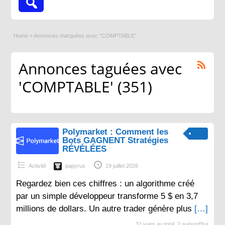
Home
»
Annonces marquées avec "COMPTABLE"
Annonces taguées avec
'COMPTABLE' (351)
Polymarket : Comment les
Bots GAGNENT Stratégies
RÉVÉLÉES
Activité
papyrus
19 juillet 2026
Regardez bien ces chiffres : un algorithme créé
par un simple développeur transforme 5 $ en 3,7
millions de dollars. Un autre trader génère plus
[…]
31 vues au total, 2 aujourd'hui