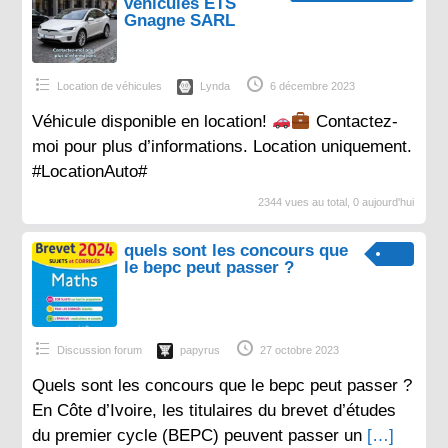
véhicules ETS
Gnagne SARL
Location de véhicules
Lynda
6 décembre 2023
Véhicule disponible en location!
Contactez-
moi pour plus d’informations. Location uniquement.
#LocationAuto#
2344 vues au total, 0 aujourd'hui
quels sont les concours que
le bepc peut passer ?
Discussion forum
papyrus
27 octobre 2023
Quels sont les concours que le bepc peut passer ?
En Côte d’Ivoire, les titulaires du brevet d’études
du premier cycle (BEPC) peuvent passer un
[…]