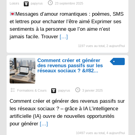
Loisirs
papyrus
23 septembre 2025
Messages d’amour romantiques : poèmes, SMS
et lettres pour enchanter l’être aimé Exprimer ses
sentiments à la personne que l’on aime n’est
jamais facile. Trouver
[…]
1197 vues au total, 2 aujourd'hui
Comment créer et générer
des revenus passifs sur les
réseaux sociaux ? &#82...
Formations & Cours
papyrus
3 janvier 2025
Comment créer et générer des revenus passifs sur
les réseaux sociaux ? – grâce à IA L’intelligence
artificielle (IA) ouvre de nouvelles opportunités
pour générer
[…]
10497 vues au total, 4 aujourd'hui