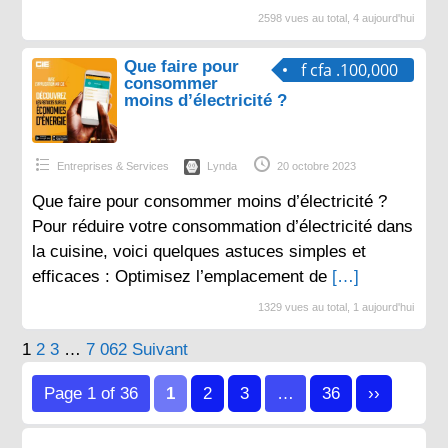
2598 vues au total, 4 aujourd'hui
Que faire pour
f cfa .100,000
consommer
moins d’électricité ?
Entreprises & Services
Lynda
20 octobre 2023
Que faire pour consommer moins d’électricité ?
Pour réduire votre consommation d’électricité dans
la cuisine, voici quelques astuces simples et
efficaces : Optimisez l’emplacement de
[…]
1329 vues au total, 1 aujourd'hui
Pagination
1
2
3
…
7 062
Suivant
des
Page 1 of 36
1
2
3
…
36
››
publications