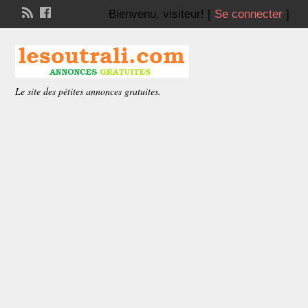
Bienvenu,
visiteur!
[
Se connecter
]
Le site des pétites annonces gratuites.