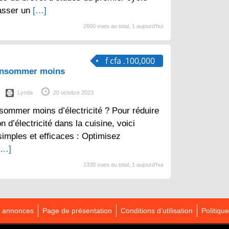
asser un
[…]
2600 vues au total, 1 aujourd'hui
f cfa .100,000
consommer moins
Lynda
20 octobre 2023
sommer moins d’électricité ? Pour réduire
d’électricité dans la cuisine, voici
imples et efficaces : Optimisez
[…]
1330 vues au total, 1 aujourd'hui
es annonces
Page de présentation
Conditions d’utilisation
Politique