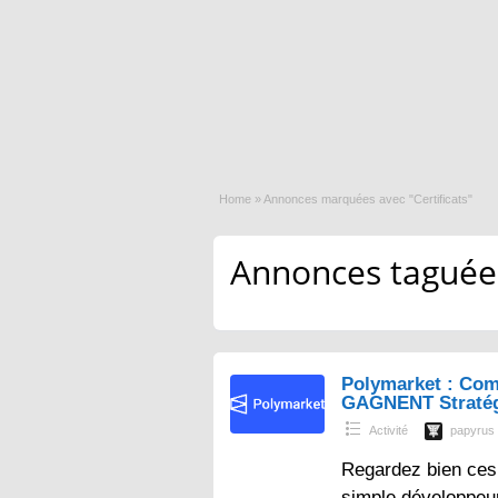
Home
»
Annonces marquées avec "Certificats"
Annonces taguées 
Polymarket : Com
GAGNENT Straté
Activité
papyrus
Regardez bien ces 
simple développeur