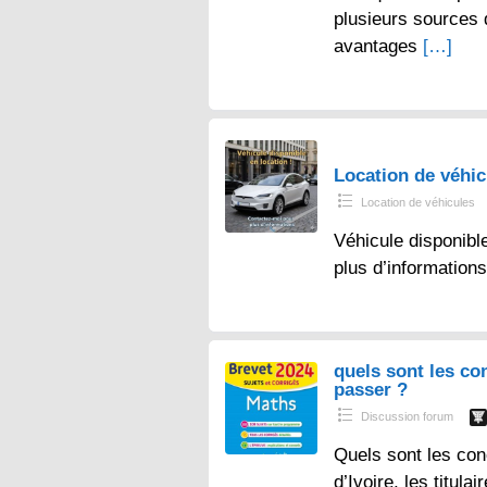
plusieurs sources
avantages
[…]
Location de véhi
Location de véhicules
Véhicule disponibl
plus d’information
quels sont les co
passer ?
Discussion forum
Quels sont les con
d’Ivoire, les titul