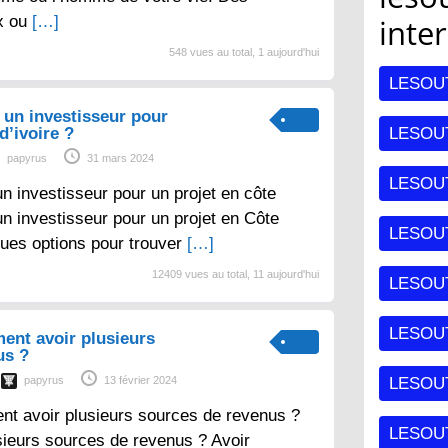
x ou
[…]
inte
548 vues au total, 1 aujourd'hui
LESOU
un investisseur pour
d’ivoire ?
LESOUT
papyrus
31 mars 2024
LESOU
 investisseur pour un projet en côte
un investisseur pour un projet en Côte
LESOU
lques options pour trouver
[…]
12409 vues au total, 11 aujourd'hui
LESOU
LESOUT
ent avoir plusieurs
us ?
papyrus
13 février 2024
LESOU
nt avoir plusieurs sources de revenus ?
LESOU
sieurs sources de revenus ? Avoir