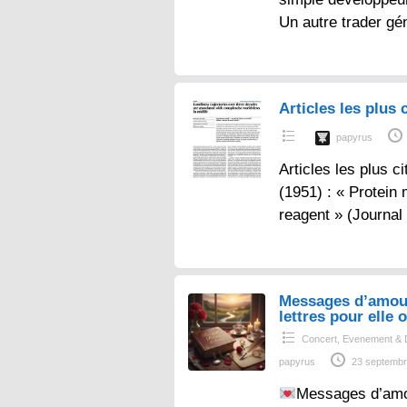
Un autre trader gé
Articles les plus c
papyrus
Articles les plus ci
(1951) : « Protein
reagent » (Journal
Messages d’amou
lettres pour elle o
Concert, Evenement & 
papyrus
23 septembr
Messages d’amo