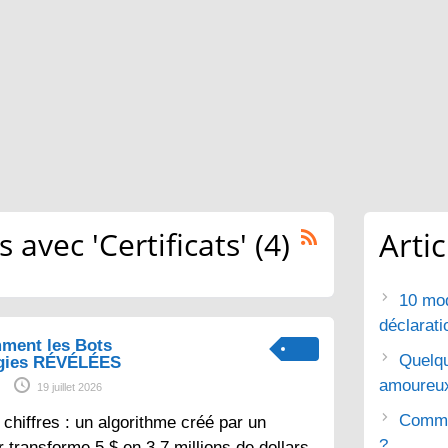
avec 'Certificats' (4)
Arti
10 mod
déclarat
ment les Bots
Quelq
gies RÉVÉLÉES
amoureu
19 juillet 2026
Commen
chiffres : un algorithme créé par un
?
 transforme 5 $ en 3,7 millions de dollars.