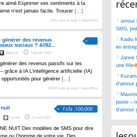
réce
tre aimé Exprimer ses sentiments à la
aime n’est jamais facile. Trouver
[…]
amour 
1205 vues au total, 1 aujourd'hui
SMS, poèm
Kadio 
 générer des revenus
éseaux sociaux ? &#82...
en entrep
papyrus
3 janvier 2025
Janne 
générer des revenus passifs sur les
une fille
grâce à IA L’intelligence artificielle (IA)
Kuzam
 opportunités pour générer
[…]
d’amour 
10503 vues au total, 2 aujourd'hui
Maximu
poste – m
nuit
f cfa .100,000
d’amour g
Lynda
17 avril 2024
E NUIT Des modèles de SMS pour dire
lesou
mme ou l’homme de votre vie. Des