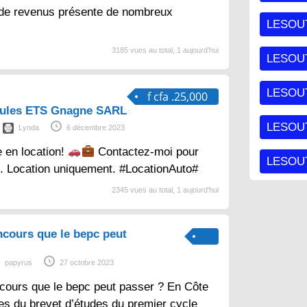
 de revenus présente de nombreux
LESOU
3185 vues au total, 1 aujourd'hui
LESOU
LESOU
f cfa .25,000
cules ETS Gnagne SARL
LESOUT
Lynda
6 décembre 2023
e en location!
Contactez-moi pour
LESOUT
s. Location uniquement. #LocationAuto#
2345 vues au total, 1 aujourd'hui
ncours que le bepc peut
papyrus
27 octobre 2023
cours que le bepc peut passer ? En Côte
aires du brevet d’études du premier cycle