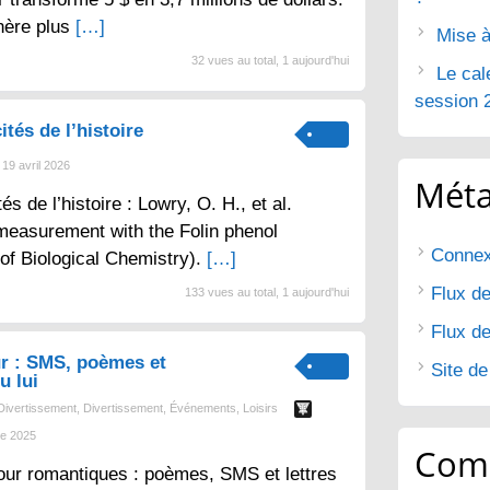
nère plus
[…]
Mise à
32 vues au total, 1 aujourd'hui
Le cal
session 
ités de l’histoire
19 avril 2026
Mét
tés de l’histoire : Lowry, O. H., et al.
 measurement with the Folin phenol
Connex
 of Biological Chemistry).
[…]
Flux de
133 vues au total, 1 aujourd'hui
Flux d
r : SMS, poèmes et
Site d
u lui
Divertissement
,
Divertissement
,
Événements
,
Loisirs
e 2025
Com
ur romantiques : poèmes, SMS et lettres