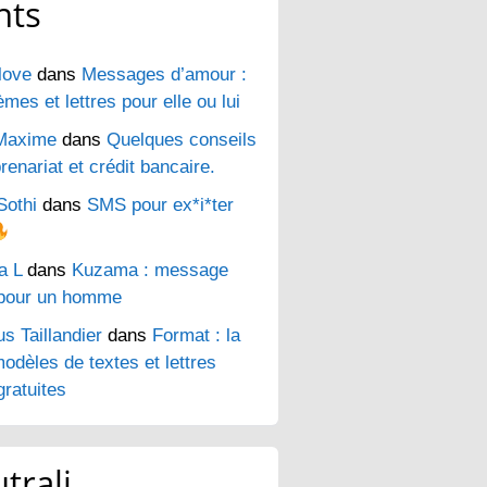
nts
love
dans
Messages d’amour :
es et lettres pour elle ou lui
Maxime
dans
Quelques conseils
renariat et crédit bancaire.
Sothi
dans
SMS pour ex*i*ter
a L
dans
Kuzama : message
pour un homme
s Taillandier
dans
Format : la
odèles de textes et lettres
ratuites
trali