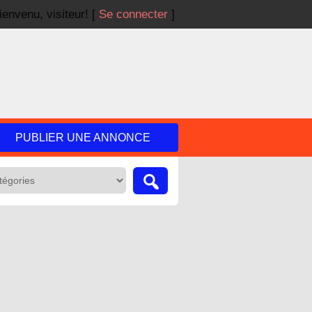
ienvenu,
visiteur!
[
Se connecter
]
PUBLIER UNE ANNONCE