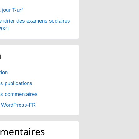
 jour T-urf
endrier des examens scolaires
2021
a
ion
s publications
es commentaires
e WordPress-FR
mentaires