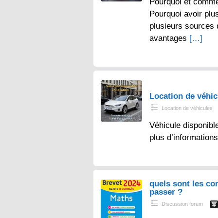
Pourquoi et comme
Pourquoi avoir plu
plusieurs sources
avantages
[…]
Location de véhi
Location de véhicules
Véhicule disponibl
plus d’information
quels sont les co
passer ?
Discussion forum