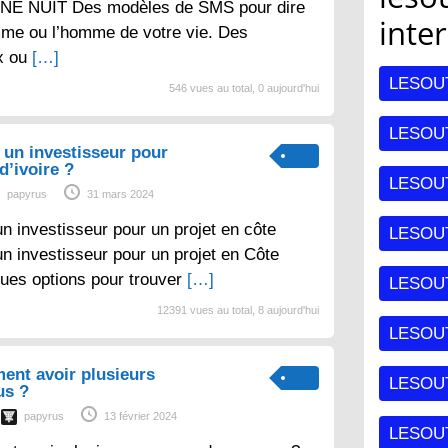
E NUIT Des modèles de SMS pour dire
inte
mme ou l’homme de votre vie. Des
x ou
[…]
LESOU
546 vues au total, 0 aujourd'hui
LESOUT
un investisseur pour
d’ivoire ?
LESOU
papyrus
31 mars 2024
 investisseur pour un projet en côte
LESOU
un investisseur pour un projet en Côte
lques options pour trouver
[…]
LESOU
12391 vues au total, 8 aujourd'hui
LESOUT
ent avoir plusieurs
LESOU
us ?
papyrus
13 février 2024
LESOU