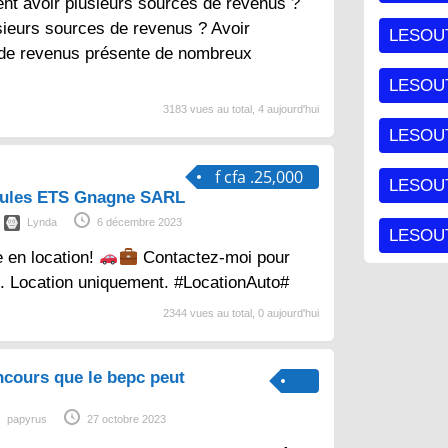
nt avoir plusieurs sources de revenus ?
sieurs sources de revenus ? Avoir
LESOU
 de revenus présente de nombreux
LESOU
3183 vues au total, 4 aujourd'hui
LESOU
f cfa .25,000
LESOUT
cules ETS Gnagne SARL
Lynda
6 décembre 2023
LESOUT
e en location!
Contactez-moi pour
s. Location uniquement. #LocationAuto#
2344 vues au total, 0 aujourd'hui
ncours que le bepc peut
papyrus
27 octobre 2023