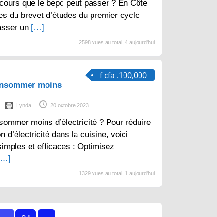
cours que le bepc peut passer ? En Côte
aires du brevet d’études du premier cycle
asser un
[…]
2598 vues au total, 4 aujourd'hui
f cfa .100,000
consommer moins
Lynda
20 octobre 2023
sommer moins d’électricité ? Pour réduire
d’électricité dans la cuisine, voici
imples et efficaces : Optimisez
[…]
1329 vues au total, 1 aujourd'hui