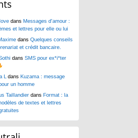
nts
love
dans
Messages d’amour :
es et lettres pour elle ou lui
Maxime
dans
Quelques conseils
renariat et crédit bancaire.
Sothi
dans
SMS pour ex*i*ter
a L
dans
Kuzama : message
pour un homme
s Taillandier
dans
Format : la
odèles de textes et lettres
ratuites
trali