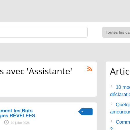
 avec 'Assistante'
Arti
10 mod
déclarat
Quelq
ment les Bots
amoureu
gies RÉVÉLÉES
Commen
19 juillet 2026
?