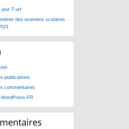
 jour T-urf
endrier des examens scolaires
2021
a
ion
s publications
es commentaires
e WordPress-FR
mentaires