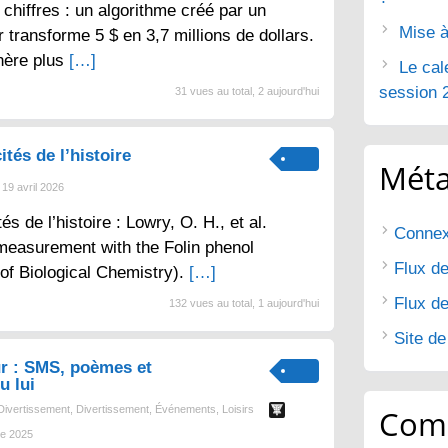
chiffres : un algorithme créé par un
Mise à
 transforme 5 $ en 3,7 millions de dollars.
nère plus
[…]
Le cal
session 
31 vues au total, 2 aujourd'hui
ités de l’histoire
Mét
19 avril 2026
tés de l’histoire : Lowry, O. H., et al.
Connex
 measurement with the Folin phenol
Flux de
 of Biological Chemistry).
[…]
Flux d
132 vues au total, 1 aujourd'hui
Site d
r : SMS, poèmes et
u lui
Divertissement
,
Divertissement
,
Événements
,
Loisirs
Com
e 2025