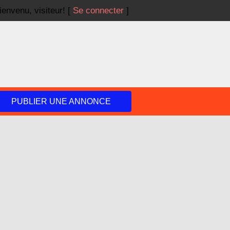
ienvenu,
visiteur!
[
Se connecter
]
PUBLIER UNE ANNONCE