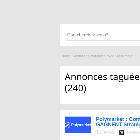
Home
»
Annonces marquées avec "Assistante"
Annonces taguées
(240)
Polymarket : Com
GAGNENT Straté
Activité
papyrus