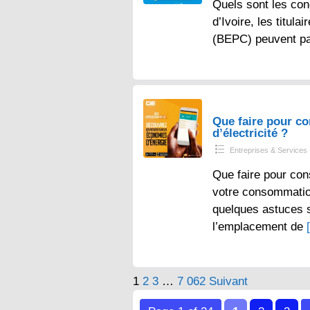
Quels sont les con
d’Ivoire, les titul
(BEPC) peuvent p
Que faire pour 
d’électricité ?
Entreprises & Services
Que faire pour con
votre consommation 
quelques astuces s
l’emplacement de
Pagination
1
2
3
…
7 062
Suivant