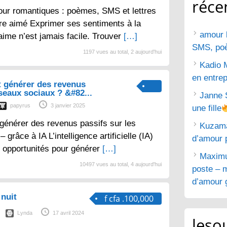
réce
ur romantiques : poèmes, SMS et lettres
tre aimé Exprimer ses sentiments à la
amour 
aime n’est jamais facile. Trouver
[…]
SMS, poèm
1197 vues au total, 2 aujourd'hui
Kadio 
en entrep
 générer des revenus
éseaux sociaux ? &#82...
Janne 
papyrus
3 janvier 2025
une fille
générer des revenus passifs sur les
Kuzam
grâce à IA L’intelligence artificielle (IA)
d’amour 
 opportunités pour générer
[…]
Maximu
10497 vues au total, 4 aujourd'hui
poste – m
d’amour g
nuit
f cfa .100,000
Lynda
17 avril 2024
lesou