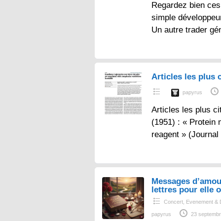
Regardez bien ces 
simple développeur
Un autre trader gé
Articles les plus c
papyrus
Articles les plus ci
(1951) : « Protein
reagent » (Journal
Messages d’amou
lettres pour elle o
Concert, Evenement & 
papyrus
23 septembr