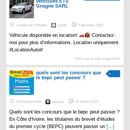
véhicules ETS
Gnagne SARL
Location de véhicules
Lynda
6 décembre 2023
Véhicule disponible en location!
Contactez-
moi pour plus d’informations. Location uniquement.
#LocationAuto#
2344 vues au total, 0 aujourd'hui
quels sont les concours que
le bepc peut passer ?
Discussion forum
papyrus
27 octobre 2023
Quels sont les concours que le bepc peut passer ?
En Côte d’Ivoire, les titulaires du brevet d’études
du premier cycle (BEPC) peuvent passer un
[…]