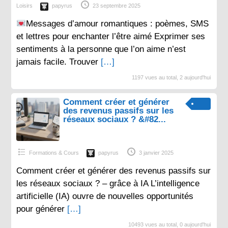
Loisirs
papyrus
23 septembre 2025
Messages d’amour romantiques : poèmes, SMS
et lettres pour enchanter l’être aimé Exprimer ses
sentiments à la personne que l’on aime n’est
jamais facile. Trouver
[…]
1197 vues au total, 2 aujourd'hui
Comment créer et générer
des revenus passifs sur les
réseaux sociaux ? &#82...
Formations & Cours
papyrus
3 janvier 2025
Comment créer et générer des revenus passifs sur
les réseaux sociaux ? – grâce à IA L’intelligence
artificielle (IA) ouvre de nouvelles opportunités
pour générer
[…]
10493 vues au total, 0 aujourd'hui