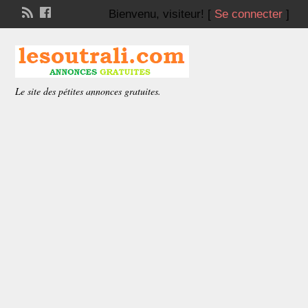
Bienvenu,
visiteur!
[
Se connecter
]
Le site des pétites annonces gratuites.