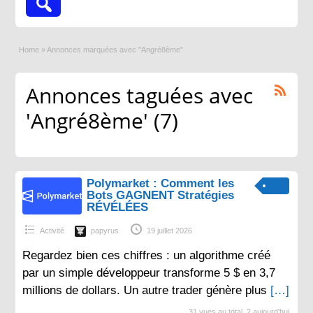
Home
»
Annonces marquées avec "Angré8ème"
Annonces taguées avec
'Angré8ème' (7)
Polymarket : Comment les
Bots GAGNENT Stratégies
RÉVÉLÉES
Activité
papyrus
19 juillet 2026
Regardez bien ces chiffres : un algorithme créé
par un simple développeur transforme 5 $ en 3,7
millions de dollars. Un autre trader génère plus
[…]
31 vues au total, 2 aujourd'hui