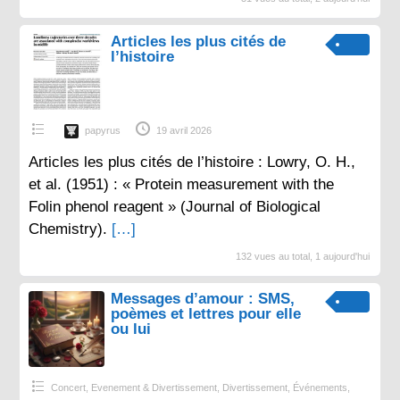
Articles les plus cités de
l’histoire
papyrus
19 avril 2026
Articles les plus cités de l’histoire : Lowry, O. H.,
et al. (1951) : « Protein measurement with the
Folin phenol reagent » (Journal of Biological
Chemistry).
[…]
132 vues au total, 1 aujourd'hui
Messages d’amour : SMS,
poèmes et lettres pour elle
ou lui
Concert, Evenement & Divertissement
,
Divertissement
,
Événements
,