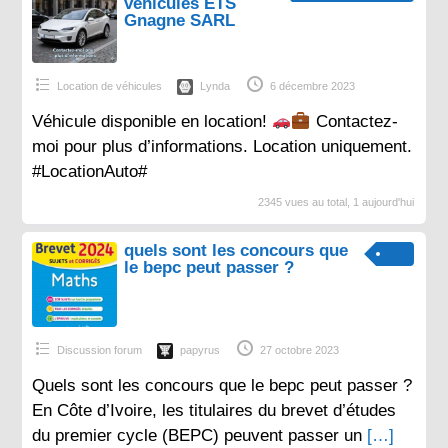
véhicules ETS
Gnagne SARL
Location de véhicules
Lynda
6 décembre 2023
Véhicule disponible en location!
Contactez-
moi pour plus d’informations. Location uniquement.
#LocationAuto#
2345 vues au total, 1 aujourd'hui
quels sont les concours que
le bepc peut passer ?
Discussion forum
papyrus
27 octobre 2023
Quels sont les concours que le bepc peut passer ?
En Côte d’Ivoire, les titulaires du brevet d’études
du premier cycle (BEPC) peuvent passer un
[…]