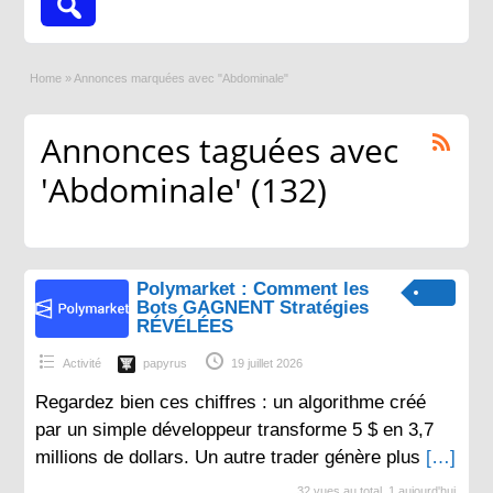
Home
»
Annonces marquées avec "Abdominale"
Annonces taguées avec
'Abdominale' (132)
Polymarket : Comment les
Bots GAGNENT Stratégies
RÉVÉLÉES
Activité
papyrus
19 juillet 2026
Regardez bien ces chiffres : un algorithme créé
par un simple développeur transforme 5 $ en 3,7
millions de dollars. Un autre trader génère plus
[…]
32 vues au total, 1 aujourd'hui