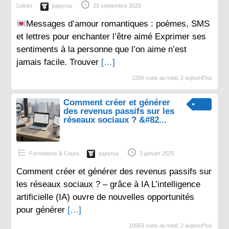
Loisirs
papyrus
23 septembre 2025
Messages d’amour romantiques : poèmes, SMS
et lettres pour enchanter l’être aimé Exprimer ses
sentiments à la personne que l’on aime n’est
jamais facile. Trouver
[…]
1206 vues au total, 2 aujourd'hui
Comment créer et générer
des revenus passifs sur les
réseaux sociaux ? &#82...
Formations & Cours
papyrus
3 janvier 2025
Comment créer et générer des revenus passifs sur
les réseaux sociaux ? – grâce à IA L’intelligence
artificielle (IA) ouvre de nouvelles opportunités
pour générer
[…]
10503 vues au total, 2 aujourd'hui