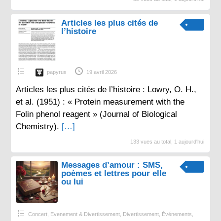
Articles les plus cités de
l’histoire
papyrus
19 avril 2026
Articles les plus cités de l’histoire : Lowry, O. H.,
et al. (1951) : « Protein measurement with the
Folin phenol reagent » (Journal of Biological
Chemistry).
[…]
133 vues au total, 1 aujourd'hui
Messages d’amour : SMS,
poèmes et lettres pour elle
ou lui
Concert, Evenement & Divertissement
,
Divertissement
,
Événements
,