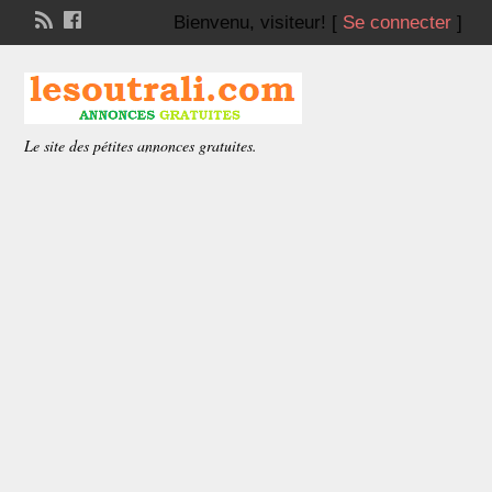
Bienvenu,
visiteur!
[
Se connecter
]
Le site des pétites annonces gratuites.