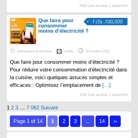
2600 vues au total, 1 aujourd'hui
Que faire pour
f cfa .100,000
consommer
moins d’électricité ?
Entreprises & Services
Lynda
20 octobre 2023
Que faire pour consommer moins d’électricité ?
Pour réduire votre consommation d’électricité dans
la cuisine, voici quelques astuces simples et
efficaces : Optimisez l’emplacement de
[…]
1330 vues au total, 1 aujourd'hui
Pagination
1
2
3
…
7 062
Suivant
des
Page 1 of 14
1
2
3
…
14
››
publications