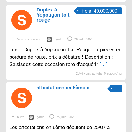
Duplex à
f cfa .40,000,000
Yopougon toit
rouge
Maisons à vendre
Lynda
26 juillet 2023
Titre : Duplex à Yopougon Toit Rouge – 7 pièces en
bordure de route, prix à débattre ! Description :
Saisissez cette occasion rare d’acquérir
[…]
2376 vues au total, 0 aujourd'hui
affectations en 6ème ci
Autre
Lynda
25 juillet 2023
Les affectations en 6ème débutent ce 25/07 à