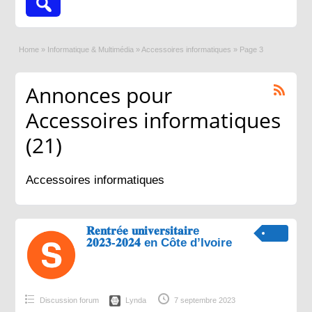
Home
»
Informatique & Multimédia
»
Accessoires informatiques
»
Page 3
Annonces pour
Accessoires informatiques
(21)
Accessoires informatiques
𝐑𝐞𝐧𝐭𝐫é𝐞 𝐮𝐧𝐢𝐯𝐞𝐫𝐬𝐢𝐭𝐚𝐢𝐫e
𝟐𝟎𝟐𝟑-𝟐𝟎𝟐𝟒 en Côte d’Ivoire
Discussion forum
Lynda
7 septembre 2023