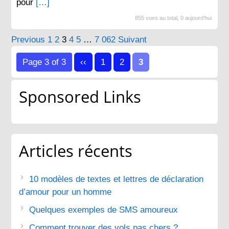
pour
[…]
855 vues au total, 0 aujourd'hui
Pagination
Previous
1
2
3
4
5
…
7 062
Suivant
des
Page 3 of 3
‹‹
1
2
3
publications
Sponsored Links
Articles récents
10 modèles de textes et lettres de déclaration
d’amour pour un homme
Quelques exemples de SMS amoureux
Comment trouver des vols pas chers ?