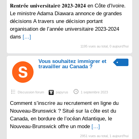
𝐑𝐞𝐧𝐭𝐫é𝐞 𝐮𝐧𝐢𝐯𝐞𝐫𝐬𝐢𝐭𝐚𝐢𝐫e 𝟐𝟎𝟐𝟑-𝟐𝟎𝟐𝟒 en Côte d’Ivoire.
Le ministre Adama Diawara annonce de grandes
décisions A travers une décision portant
organisation de l’année universitaire 2023-2024
dans
[…]
1195 vues au total, 0 aujourd'hui
Vous souhaitez immigrer et
travailler au Canada ?
Discussion forum
papyrus
1 septembre 2023
Comment s’inscrire au recrutement en ligne du
Nouveau-Brunswick ? Situé sur la côte est du
Canada, en bordure de l’océan Atlantique, le
Nouveau-Brunswick offre un mode
[…]
2951 vues au total, 1 aujourd'hui