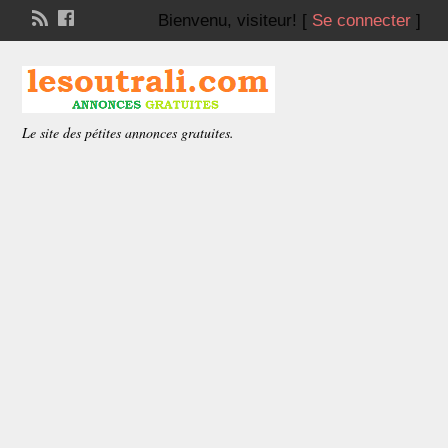
Bienvenu,
visiteur!
[
Se connecter
]
Le site des pétites annonces gratuites.