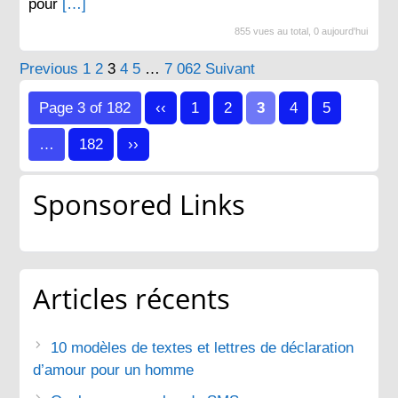
pour
[…]
855 vues au total, 0 aujourd'hui
Pagination
Previous
1
2
3
4
5
…
7 062
Suivant
des
Page 3 of 182
‹‹
1
2
3
4
5
publications
…
182
››
Sponsored Links
Articles récents
10 modèles de textes et lettres de déclaration
d’amour pour un homme