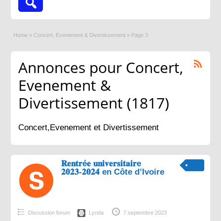
Home
»
Concert, Evenement & Divertissement
»
Page 3
Annonces pour Concert,
Evenement &
Divertissement (1817)
Concert,Evenement et Divertissement
𝐑𝐞𝐧𝐭𝐫é𝐞 𝐮𝐧𝐢𝐯𝐞𝐫𝐬𝐢𝐭𝐚𝐢𝐫e
𝟐𝟎𝟐𝟑-𝟐𝟎𝟐𝟒 en Côte d’Ivoire
Discussion forum
Lynda
7 septembre 2023