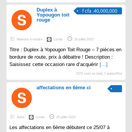
Duplex à
f cfa .40,000,000
Yopougon toit
rouge
Maisons à vendre
Lynda
26 juillet 2023
Titre : Duplex à Yopougon Toit Rouge – 7 pièces en
bordure de route, prix à débattre ! Description :
Saisissez cette occasion rare d’acquérir
[…]
2375 vues au total, 1 aujourd'hui
affectations en 6ème ci
Autre
Lynda
25 juillet 2023
Les affectations en 6ème débutent ce 25/07 à