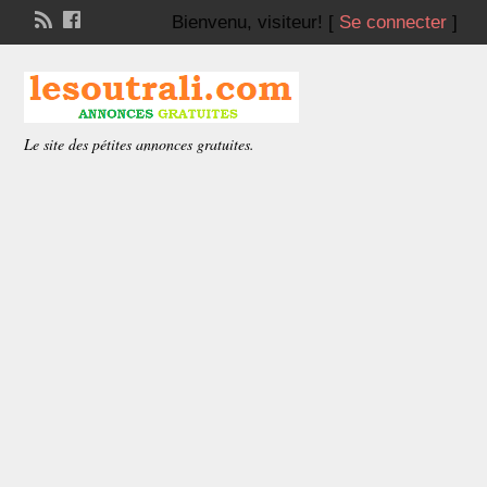
Bienvenu,
visiteur!
[
Se connecter
]
Le site des pétites annonces gratuites.