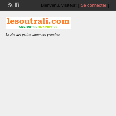
Bienvenu,
visiteur!
[
Se connecter
]
Le site des pétites annonces gratuites.