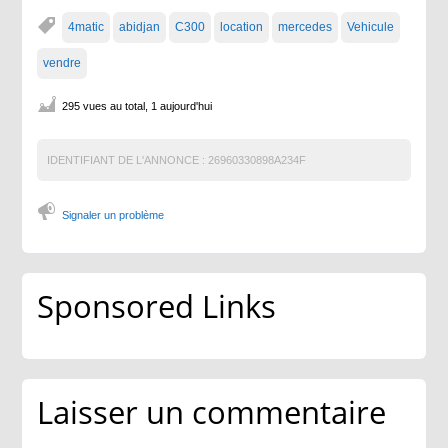
4matic
abidjan
C300
location
mercedes
Vehicule
vendre
295 vues au total, 1 aujourd'hui
IDENTIFIANT DE L'ANNONCE :
26960330898A234F
Signaler un problème
Sponsored Links
Laisser un commentaire