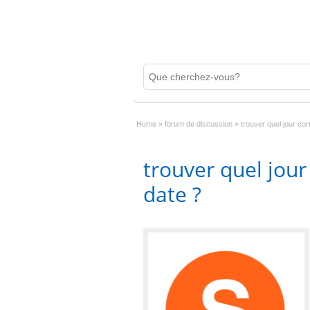
Home
»
forum de discussion
»
trouver quel jour co
trouver quel jou
date ?