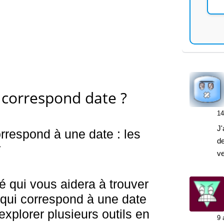
 correspond date ?
14
J'
orrespond à une date : les
de
*
v
llé qui vous aidera à trouver
 qui correspond à une date
xplorer plusieurs outils en
9 