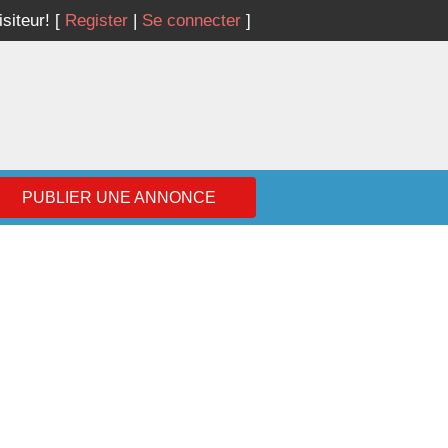
isiteur!
[
Register
|
Se connecter
]
PUBLIER UNE ANNONCE