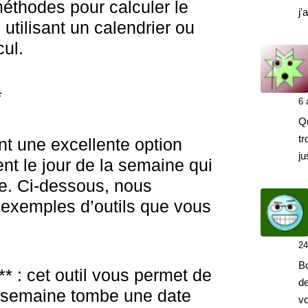
méthodes pour calculer le
j'
utilisant un calendrier ou
cul.
*
6 
Q
tr
ont une excellente option
ju
nt le jour de la semaine qui
e. Ci-dessous, nous
exemples d’outils que vous
24
Bo
 : cet outil vous permet de
de
la semaine tombe une date
vo