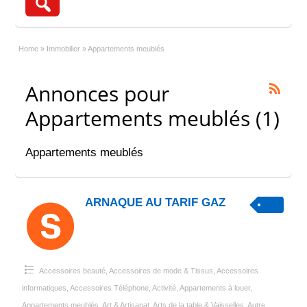
Home
»
Immobilier
»
Appartements meublés
Annonces pour
Appartements meublés (1)
Appartements meublés
ARNAQUE AU TARIF GAZ
Accessoires beauté
,
Accessoires de mode & Tissus
,
Accessoires
informatiques
,
Accessoires Téléphone
,
Activité
,
Appartements à louer
,
Appartements meublés
,
Art & Artisanat
,
Arts de la table & Vaisselles
,
Autre
,