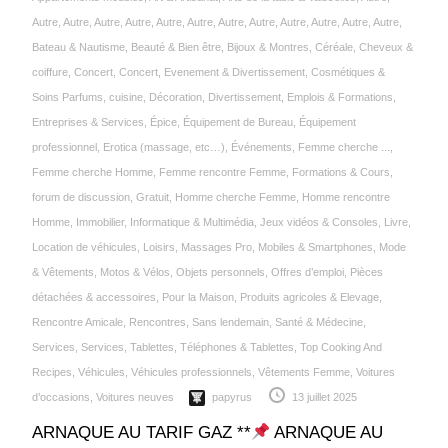
Autre
,
Autre
,
Autre
,
Autre
,
Autre
,
Autre
,
Autre
,
Autre
,
Autre
,
Autre
,
Autre
,
Autre
,
Bateau & Nautisme
,
Beauté & Bien être
,
Bijoux & Montres
,
Céréale‎
,
Cheveux &
coiffure
,
Concert
,
Concert, Evenement & Divertissement
,
Cosmétiques &
Soins Parfums
,
cuisine
,
Décoration
,
Divertissement
,
Emplois & Formations
,
Entreprises & Services
,
Épice‎
,
Équipement de Bureau
,
Équipement
professionnel
,
Erotica (massage, etc…)
,
Événements
,
Femme cherche ...
,
Femme cherche Homme
,
Femme rencontre Femme
,
Formations & Cours
,
forum de discussion
,
Gratuit
,
Homme cherche Femme
,
Homme rencontre
Homme
,
Immobilier
,
Informatique & Multimédia
,
Jeux vidéos & Consoles
,
Livre
,
Location de véhicules
,
Loisirs
,
Massages Pro
,
Mobiles & Smartphones
,
Mode
& Vêtements
,
Motos & Vélos
,
Objets personnels
,
Offres d’emploi
,
Pièces
détachées & accessoires
,
Pour la Maison
,
Produits agricoles & Elevage
,
Rencontre Amicale
,
Rencontres
,
Sans lendemain
,
Santé & Médecine
,
Services
,
Services
,
Tablettes
,
Téléphones & Tablettes
,
Top Cooking And
Recipes
,
Véhicules
,
Véhicules professionnels
,
Vêtements Femme
,
Voitures
d’occasions
,
Voitures neuves
papyrus
13 juillet 2025
ARNAQUE AU TARIF GAZ **
ARNAQUE AU