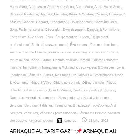
Autre
,
Autre
,
Autre
,
Autre
,
Autre
,
Autre
,
Autre
,
Autre
,
Autre
,
Autre
,
Autre
,
Autre
,
Bateau & Nautisme
,
Beauté & Bien être
,
Bijoux & Montres
,
Céréale‎
,
Cheveux &
coiffure
,
Concert
,
Concert, Evenement & Divertissement
,
Cosmétiques &
Soins Parfums
,
cuisine
,
Décoration
,
Divertissement
,
Emplois & Formations
,
Entreprises & Services
,
Épice‎
,
Équipement de Bureau
,
Équipement
professionnel
,
Erotica (massage, etc…)
,
Événements
,
Femme cherche ...
,
Femme cherche Homme
,
Femme rencontre Femme
,
Formations & Cours
,
forum de discussion
,
Gratuit
,
Homme cherche Femme
,
Homme rencontre
Homme
,
Immobilier
,
Informatique & Multimédia
,
Jeux vidéos & Consoles
,
Livre
,
Location de véhicules
,
Loisirs
,
Massages Pro
,
Mobiles & Smartphones
,
Mode
& Vêtements
,
Motos & Vélos
,
Objets personnels
,
Offres d’emploi
,
Pièces
détachées & accessoires
,
Pour la Maison
,
Produits agricoles & Elevage
,
Rencontre Amicale
,
Rencontres
,
Sans lendemain
,
Santé & Médecine
,
Services
,
Services
,
Tablettes
,
Téléphones & Tablettes
,
Top Cooking And
Recipes
,
Véhicules
,
Véhicules professionnels
,
Vêtements Femme
,
Voitures
d’occasions
,
Voitures neuves
papyrus
13 juillet 2025
ARNAQUE AU TARIF GAZ **
ARNAQUE AU