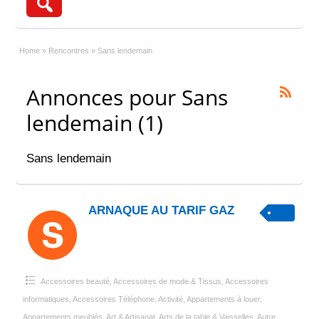
Home
»
Rencontres
»
Sans lendemain
Annonces pour Sans
lendemain (1)
Sans lendemain
ARNAQUE AU TARIF GAZ
Accessoires beauté
,
Accessoires de mode & Tissus
,
Accessoires
informatiques
,
Accessoires Téléphone
,
Activité
,
Appartements à louer
,
Appartements meublés
,
Art & Artisanat
,
Arts de la table & Vaisselles
,
Autre
,