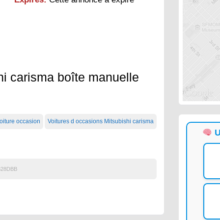
hi carisma boîte manuelle
oiture occasion
Voitures d occasions Mitsubishi carisma
U
B28DBB