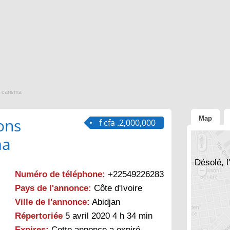
i carisma
Map
ons
f cfa .2,000,000
ma
Désolé, l
Numéro de téléphone:
+22549226283
Pays de l'annonce:
Côte d'Ivoire
Ville de l'annonce:
Abidjan
Répertoriée
5 avril 2020 4 h 34 min
Expires:
Cette annonce a expiré