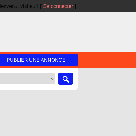
ienvenu,
visiteur!
[
Se connecter
]
PUBLIER UNE ANNONCE