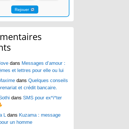
Rejouer
mentaires
nts
love
dans
Messages d’amour :
es et lettres pour elle ou lui
Maxime
dans
Quelques conseils
renariat et crédit bancaire.
Sothi
dans
SMS pour ex*i*ter
a L
dans
Kuzama : message
pour un homme