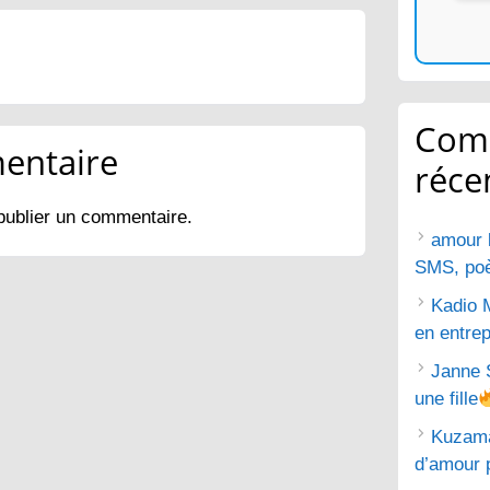
Com
entaire
réce
publier un commentaire.
amour 
SMS, poèm
Kadio 
en entrep
Janne 
une fille
Kuzam
d’amour 