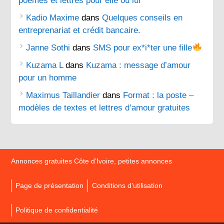
poèmes et lettres pour elle ou lui
Kadio Maxime
dans
Quelques conseils en
entreprenariat et crédit bancaire.
Janne Sothi
dans
SMS pour ex*i*ter une fille
Kuzama L
dans
Kuzama : message d’amour
pour un homme
Maximus Taillandier
dans
Format : la poste –
modèles de textes et lettres d’amour gratuites
Annonces gratuites Côte d’Ivoire, petites annonces
Page de présentation
Conditions d’utilisation
Politique de confidentialité