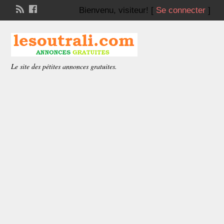
Bienvenu,
visiteur!
[
Se connecter
]
Le site des pétites annonces gratuites.