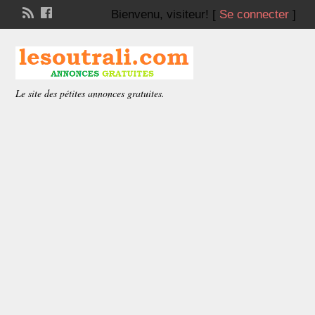
Bienvenu,
visiteur!
[
Se connecter
]
Le site des pétites annonces gratuites.