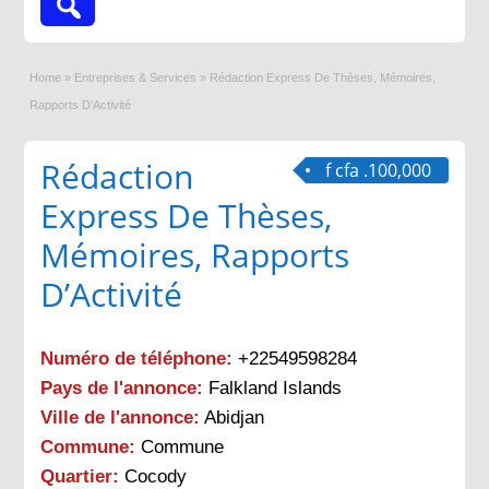
Home
»
Entreprises & Services
»
Rédaction Express De Thèses, Mémoires,
Rapports D’Activité
Rédaction
f cfa .100,000
Express De Thèses,
Mémoires, Rapports
D’Activité
Numéro de téléphone:
+22549598284
Pays de l'annonce:
Falkland Islands
Ville de l'annonce:
Abidjan
Commune:
Commune
Quartier:
Cocody