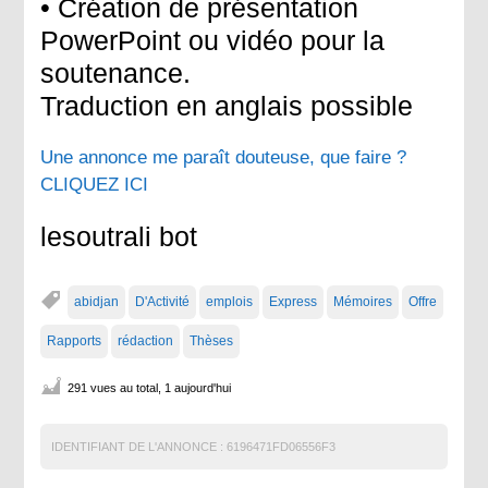
• Création de présentation
PowerPoint ou vidéo pour la
soutenance.
Traduction en anglais possible
Une annonce me paraît douteuse, que faire ?
CLIQUEZ ICI
lesoutrali bot
abidjan
D'Activité
emplois
Express
Mémoires
Offre
Rapports
rédaction
Thèses
291 vues au total, 1 aujourd'hui
IDENTIFIANT DE L'ANNONCE :
6196471FD06556F3