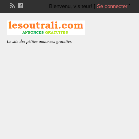
Bienvenu,
visiteur!
[
Se connecter
]
Le site des pétites annonces gratuites.