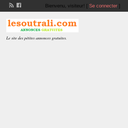
Bienvenu,
visiteur!
[
Se connecter
]
Le site des pétites annonces gratuites.