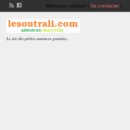
Bienvenu,
visiteur!
[
Se connecter
]
Le site des pétites annonces gratuites.