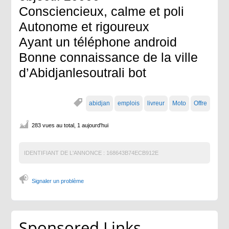
Consciencieux, calme et poli
Autonome et rigoureux
Ayant un téléphone android
Bonne connaissance de la ville
d’Abidjanlesoutrali bot
abidjan
emplois
livreur
Moto
Offre
283 vues au total, 1 aujourd'hui
IDENTIFIANT DE L'ANNONCE :
168643B74ECB912E
Signaler un problème
Sponsored Links