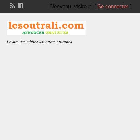
Bienvenu,
visiteur!
[
Se connecter
]
Le site des pétites annonces gratuites.