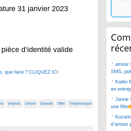
ature 31 janvier 2023
Com
réce
pièce d’identité valide
amour 
SMS, poèm
, que faire ? CLIQUEZ ICI
Kadio 
en entrep
Janne 
ne
emplois
Gérant
Gérante
Offre
Téléphonique
une fille
Kuzam
d’amour 