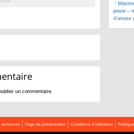
730C20
Maximu
poste – m
d’amour g
entaire
publier un commentaire.
es annonces
Page de présentation
Conditions d’utilisation
Politique