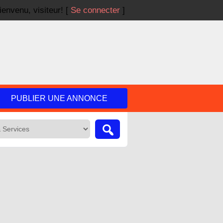
ienvenu,
visiteur!
[
Se connecter
]
PUBLIER UNE ANNONCE