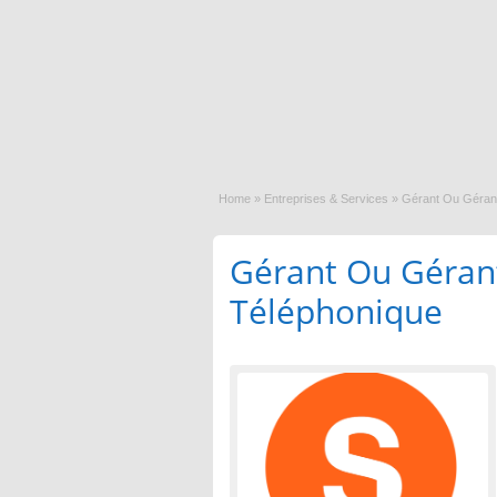
Home
»
Entreprises & Services
»
Gérant Ou Géran
Gérant Ou Géran
Téléphonique