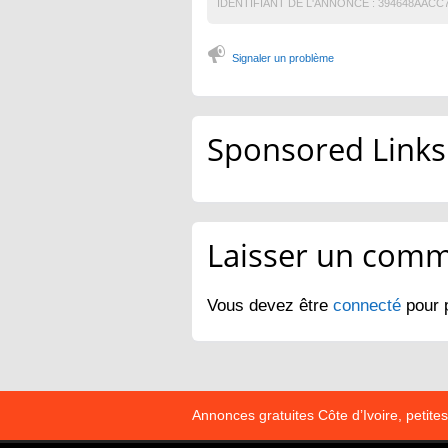
IDENTIFIANT DE L'ANNONCE :
394648AACC
Signaler un problème
Sponsored Links
Laisser un comm
Vous devez être
connecté
pour 
Annonces gratuites Côte d’Ivoire, petit