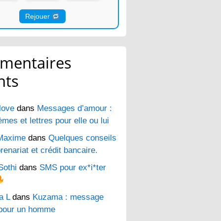
Rejouer
mentaires
nts
love
dans
Messages d’amour :
es et lettres pour elle ou lui
Maxime
dans
Quelques conseils
renariat et crédit bancaire.
Sothi
dans
SMS pour ex*i*ter
a L
dans
Kuzama : message
pour un homme