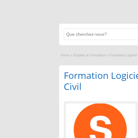
Home
»
Emplois & Formations
»
Formation Logiciel
Formation Logici
Civil