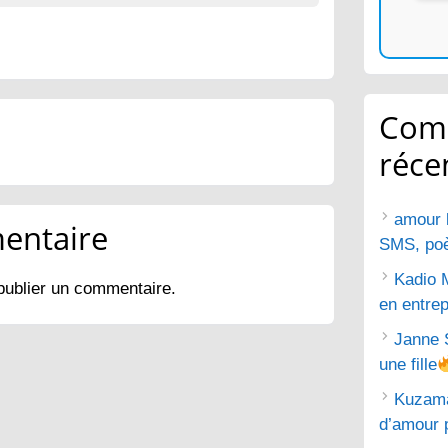
Com
réce
amour 
entaire
SMS, poèm
Kadio 
publier un commentaire.
en entrep
Janne 
une fille
Kuzam
d’amour 