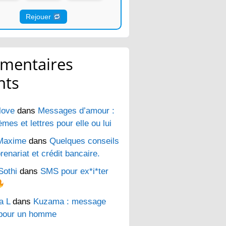
Rejouer
mentaires
nts
love
dans
Messages d’amour :
es et lettres pour elle ou lui
Maxime
dans
Quelques conseils
renariat et crédit bancaire.
Sothi
dans
SMS pour ex*i*ter
a L
dans
Kuzama : message
pour un homme