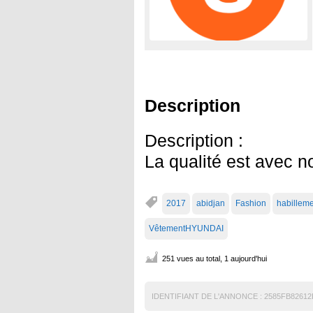
Description
Description :
La qualité est avec n
2017
abidjan
Fashion
habillem
VêtementHYUNDAI
251 vues au total, 1 aujourd'hui
IDENTIFIANT DE L'ANNONCE :
2585FB82612