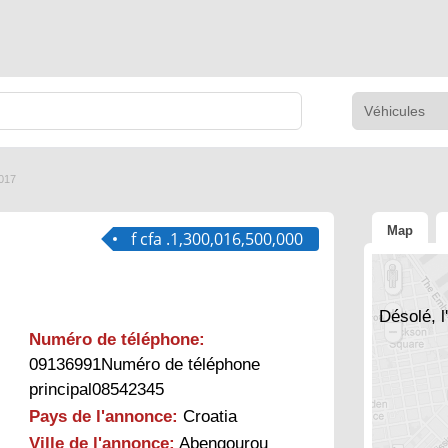
017
Map
f cfa .1,300,016,500,000
Désolé, l
Numéro de téléphone:
09136991Numéro de téléphone
principal08542345
Pays de l'annonce:
Croatia
Ville de l'annonce:
Abengourou