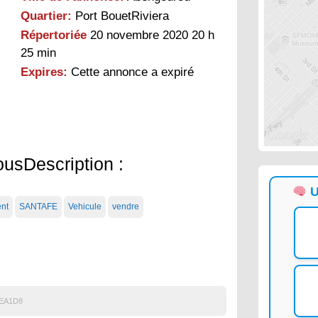
Quartier:
Port BouetRiviera
Répertoriée
20 novembre 2020 20 h
25 min
Expires:
Cette annonce a expiré
ousDescription :
U
ent
SANTAFE
Vehicule
vendre
EA1D8