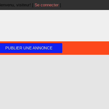
ienvenu,
visiteur!
[
Se connecter
]
PUBLIER UNE ANNONCE