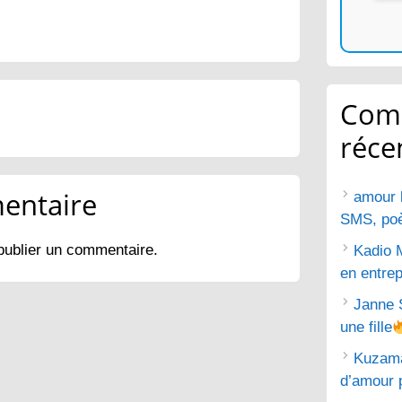
Com
réce
entaire
amour 
SMS, poèm
publier un commentaire.
Kadio 
en entrep
Janne 
une fille
Kuzam
d’amour 