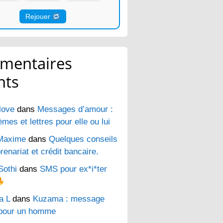
Rejouer
mentaires
nts
love
dans
Messages d’amour :
es et lettres pour elle ou lui
Maxime
dans
Quelques conseils
renariat et crédit bancaire.
Sothi
dans
SMS pour ex*i*ter
a L
dans
Kuzama : message
pour un homme