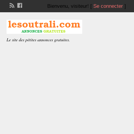
Bienvenu,
visiteur!
[
Se connecter
]
Le site des pétites annonces gratuites.