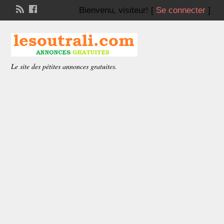
Bienvenu,
visiteur!
[
Se connecter
]
Le site des pétites annonces gratuites.