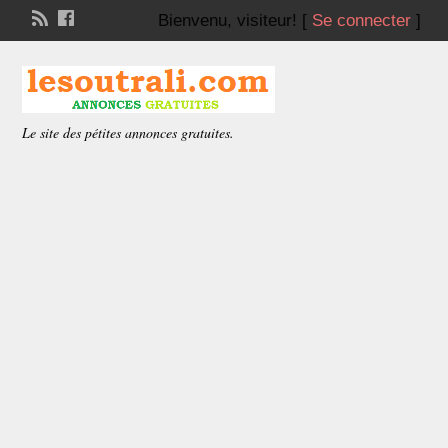
Bienvenu,
visiteur!
[
Se connecter
]
Le site des pétites annonces gratuites.