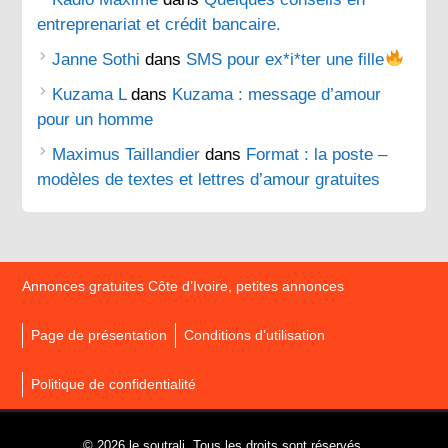
entreprenariat et crédit bancaire.
Janne Sothi
dans
SMS pour ex*i*ter une fille
Kuzama L
dans
Kuzama : message d’amour
pour un homme
Maximus Taillandier
dans
Format : la poste –
modèles de textes et lettres d’amour gratuites
Annonces gratuites Côte d’Ivoire, petites annonces
Page de présentation
Conditions d’utilisation
Politique de confidentialité
© 2026 le soutrali. Tous les droits sont réservés.