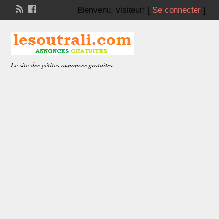
Bienvenu,
visiteur!
[
Se connecter
]
Le site des pétites annonces gratuites.