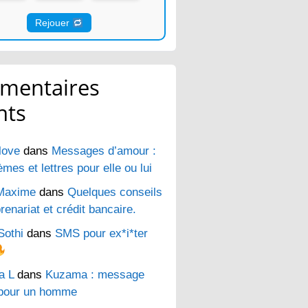
Rejouer
mentaires
nts
love
dans
Messages d’amour :
es et lettres pour elle ou lui
Maxime
dans
Quelques conseils
renariat et crédit bancaire.
Sothi
dans
SMS pour ex*i*ter
a L
dans
Kuzama : message
pour un homme