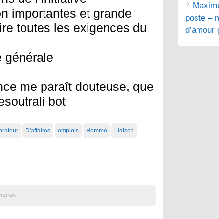
Maximu
on importantes et grande
poste – m
aire toutes les exigences du
d’amour g
e générale
nce me paraît douteuse, que
esoutrali bot
orateur
D'affaires
emplois
Homme
Liaison
14D45