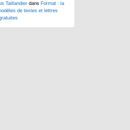
s Taillandier
dans
Format : la
odèles de textes et lettres
ratuites