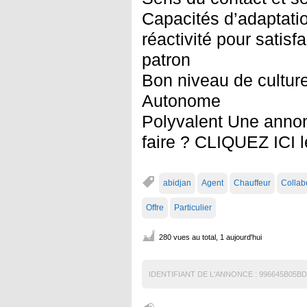
Capacités d’adaptati
réactivité pour satisf
patron
Bon niveau de cultur
Autonome
Polyvalent Une anno
faire ? CLIQUEZ ICI l
abidjan
Agent
Chauffeur
Collab
Offre
Particulier
280 vues au total, 1 aujourd'hui
IDENTIFIANT DE L'ANNONCE :
996645B05BD