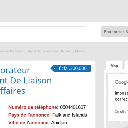
orateur Particulier Et Agent De Liaison Pour Homme D’Affaires
Map
borateur
f cfa .300,000
ent De Liaison
faires
Désolé, l
Imposs
correc
Numéro de téléphone:
0504401607
Ce site
Pays de l'annonce:
Falkland Islands
Ville de l'annonce:
Abidjan