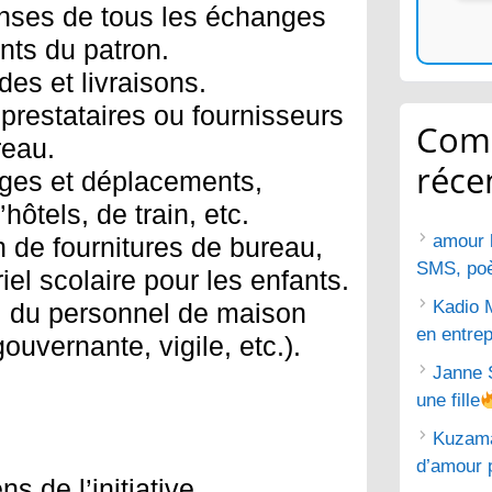
onses de tous les échanges
nts du patron.
s et livraisons.
 prestataires ou fournisseurs
Com
reau.
réce
ges et déplacements,
hôtels, de train, etc.
amour 
de fournitures de bureau,
SMS, poèm
el scolaire pour les enfants.
Kadio 
il du personnel de maison
en entrep
vernante, vigile, etc.).
Janne 
une fille
Kuzam
d’amour 
s de l’initiative