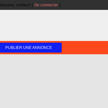
ienvenu,
visiteur!
[
Se connecter
]
PUBLIER UNE ANNONCE