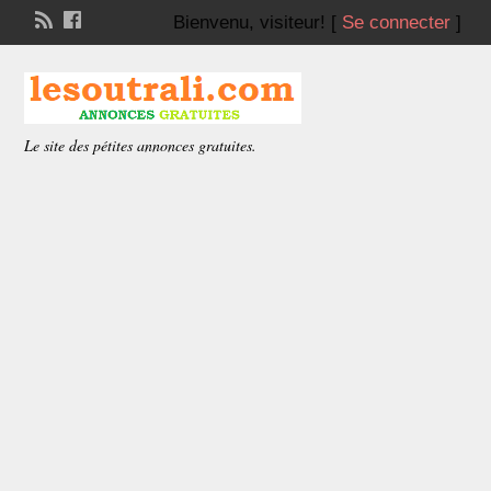
Bienvenu,
visiteur!
[
Se connecter
]
Le site des pétites annonces gratuites.