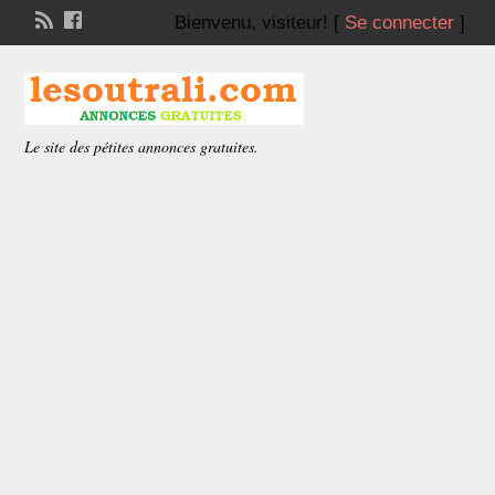
Bienvenu,
visiteur!
[
Se connecter
]
Le site des pétites annonces gratuites.