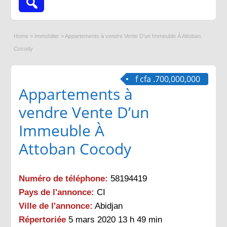
Home
»
Immobilier
»
Appartements à vendre Vente D’un Immeuble À Attoban
Cocody
f cfa .700,000,000
Appartements à
vendre Vente D’un
Immeuble À
Attoban Cocody
Numéro de téléphone:
58194419
Pays de l'annonce:
CI
Ville de l'annonce:
Abidjan
Répertoriée
5 mars 2020 13 h 49 min