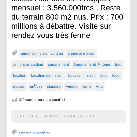
mensuel : 3.560.000frcs . Reste
du terrain 800 m2 nus. Prix : 700
millions à débattre. Visite sur
rendez vous très ferme
annonce maision abidjan
annonce maison
annonces abidjan
appartement
Appartements Ã louer
haut
location
Location de maison
Location maison
loue
louer
maison
piÃ¨ces
standing
vendre
vente
villa
319 vues au total, 1 aujourd'hui
IDENTIFIANT DE L'ANNONCE :
4985E61034BB77B4
Signaler un problème