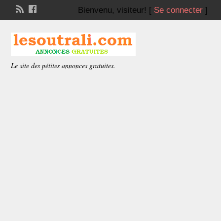
Bienvenu,
visiteur!
[
Se connecter
]
Le site des pétites annonces gratuites.