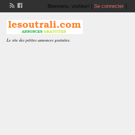
Bienvenu,
visiteur!
[
Se connecter
]
Le site des pétites annonces gratuites.