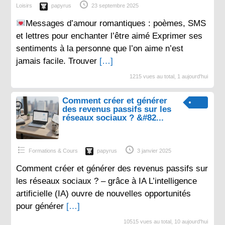
Loisirs
papyrus
23 septembre 2025
Messages d’amour romantiques : poèmes, SMS
et lettres pour enchanter l’être aimé Exprimer ses
sentiments à la personne que l’on aime n’est
jamais facile. Trouver
[…]
1215 vues au total, 1 aujourd'hui
Comment créer et générer
des revenus passifs sur les
réseaux sociaux ? &#82...
Formations & Cours
papyrus
3 janvier 2025
Comment créer et générer des revenus passifs sur
les réseaux sociaux ? – grâce à IA L’intelligence
artificielle (IA) ouvre de nouvelles opportunités
pour générer
[…]
10515 vues au total, 10 aujourd'hui