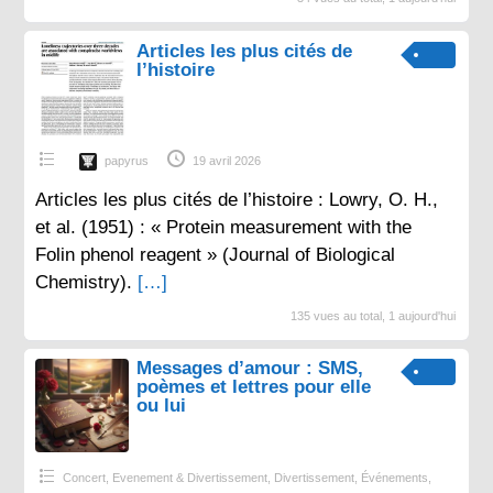
Articles les plus cités de
l’histoire
papyrus
19 avril 2026
Articles les plus cités de l’histoire : Lowry, O. H.,
et al. (1951) : « Protein measurement with the
Folin phenol reagent » (Journal of Biological
Chemistry).
[…]
135 vues au total, 1 aujourd'hui
Messages d’amour : SMS,
poèmes et lettres pour elle
ou lui
Concert, Evenement & Divertissement
,
Divertissement
,
Événements
,