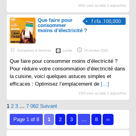
2601 vues au total, 0 aujourd'hui
Que faire pour
f cfa .100,000
consommer
moins d’électricité ?
Entreprises & Services
Lynda
20 octobre 2023
Que faire pour consommer moins d’électricité ?
Pour réduire votre consommation d’électricité dans
la cuisine, voici quelques astuces simples et
efficaces : Optimisez l’emplacement de
[…]
1333 vues au total, 2 aujourd'hui
Pagination
1
2
3
…
7 062
Suivant
des
Page 1 of 8
1
2
3
…
8
››
publications