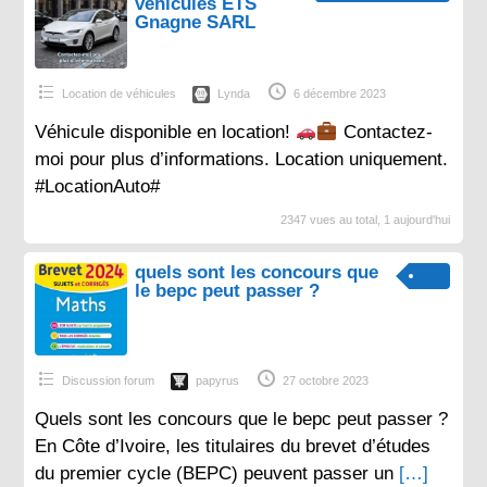
véhicules ETS
Gnagne SARL
Location de véhicules
Lynda
6 décembre 2023
Véhicule disponible en location!
Contactez-
moi pour plus d’informations. Location uniquement.
#LocationAuto#
2347 vues au total, 1 aujourd'hui
quels sont les concours que
le bepc peut passer ?
Discussion forum
papyrus
27 octobre 2023
Quels sont les concours que le bepc peut passer ?
En Côte d’Ivoire, les titulaires du brevet d’études
du premier cycle (BEPC) peuvent passer un
[…]