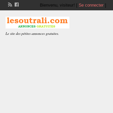
Bienvenu,
visiteur!
[
Se connecter
]
Le site des pétites annonces gratuites.