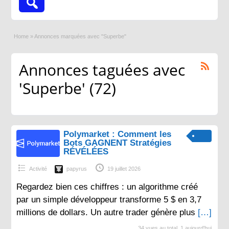
Home
»
Annonces marquées avec "Superbe"
Annonces taguées avec
'Superbe' (72)
Polymarket : Comment les
Bots GAGNENT Stratégies
RÉVÉLÉES
Activité
papyrus
19 juillet 2026
Regardez bien ces chiffres : un algorithme créé
par un simple développeur transforme 5 $ en 3,7
millions de dollars. Un autre trader génère plus
[…]
34 vues au total, 1 aujourd'hui