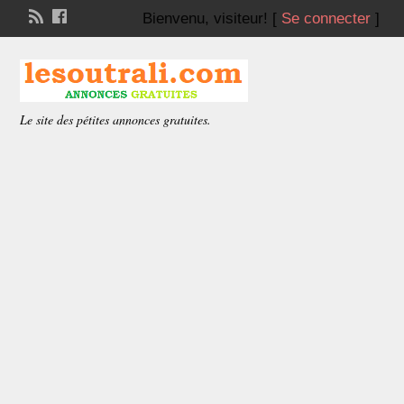
Bienvenu,
visiteur!
[
Se connecter
]
Le site des pétites annonces gratuites.