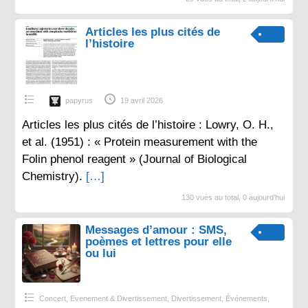
Articles les plus cités de
l’histoire
papyrus
19 avril 2026
Articles les plus cités de l’histoire : Lowry, O. H.,
et al. (1951) : « Protein measurement with the
Folin phenol reagent » (Journal of Biological
Chemistry).
[…]
130 vues au total, 0 aujourd'hui
Messages d’amour : SMS,
poèmes et lettres pour elle
ou lui
Concert, Evenement & Divertissement
,
Divertissement
,
Événements
,