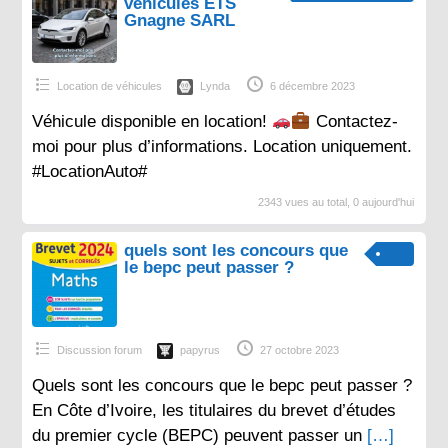
véhicules ETS
Gnagne SARL
Location de véhicules
Lynda
6 décembre 2023
Véhicule disponible en location!
Contactez-
moi pour plus d’informations. Location uniquement.
#LocationAuto#
2343 vues au total, 0 aujourd'hui
quels sont les concours que
le bepc peut passer ?
Discussion forum
papyrus
27 octobre 2023
Quels sont les concours que le bepc peut passer ?
En Côte d’Ivoire, les titulaires du brevet d’études
du premier cycle (BEPC) peuvent passer un
[…]