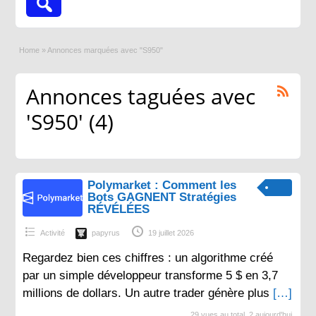
Home
»
Annonces marquées avec "S950"
Annonces taguées avec
'S950' (4)
Polymarket : Comment les
Bots GAGNENT Stratégies
RÉVÉLÉES
Activité
papyrus
19 juillet 2026
Regardez bien ces chiffres : un algorithme créé
par un simple développeur transforme 5 $ en 3,7
millions de dollars. Un autre trader génère plus
[…]
29 vues au total, 2 aujourd'hui