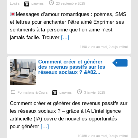
Loisirs
papyrus
23 septembre 2025
Messages d’amour romantiques : poèmes, SMS
et lettres pour enchanter l’être aimé Exprimer ses
sentiments à la personne que l’on aime n’est
jamais facile. Trouver
[…]
1190 vues au total, 2 aujourd'hui
Comment créer et générer
des revenus passifs sur les
réseaux sociaux ? &#82...
Formations & Cours
papyrus
3 janvier 2025
Comment créer et générer des revenus passifs sur
les réseaux sociaux ? – grâce à IA L’intelligence
artificielle (IA) ouvre de nouvelles opportunités
pour générer
[…]
10488 vues au total, 0 aujourd'hui