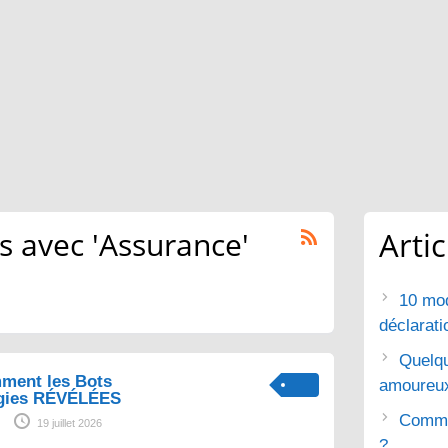
 avec 'Assurance'
Arti
10 mod
déclarat
Quelq
ment les Bots
amoureu
gies RÉVÉLÉES
Commen
19 juillet 2026
?