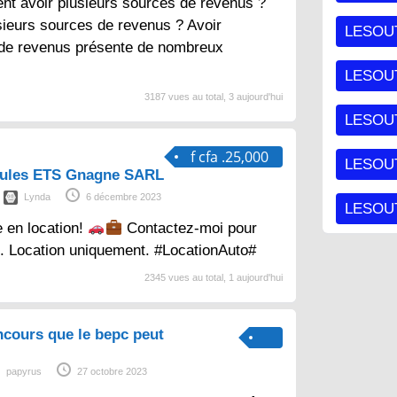
nt avoir plusieurs sources de revenus ?
sieurs sources de revenus ? Avoir
LESOU
 de revenus présente de nombreux
LESOU
3187 vues au total, 3 aujourd'hui
LESOU
f cfa .25,000
LESOUT
cules ETS Gnagne SARL
Lynda
6 décembre 2023
LESOUT
e en location!
Contactez-moi pour
s. Location uniquement. #LocationAuto#
2345 vues au total, 1 aujourd'hui
ncours que le bepc peut
papyrus
27 octobre 2023