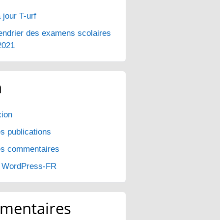
 jour T-urf
endrier des examens scolaires
2021
a
ion
s publications
es commentaires
e WordPress-FR
mentaires