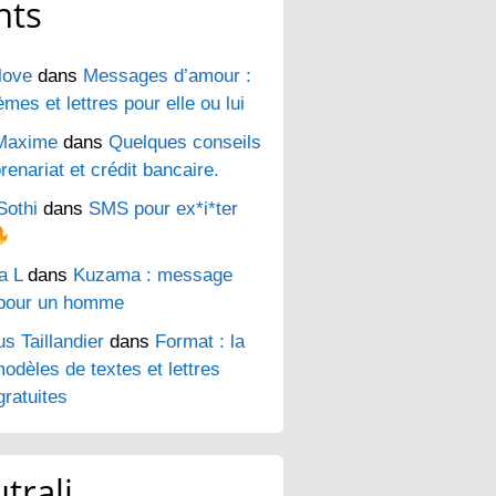
nts
love
dans
Messages d’amour :
es et lettres pour elle ou lui
Maxime
dans
Quelques conseils
renariat et crédit bancaire.
Sothi
dans
SMS pour ex*i*ter
a L
dans
Kuzama : message
pour un homme
s Taillandier
dans
Format : la
odèles de textes et lettres
ratuites
trali