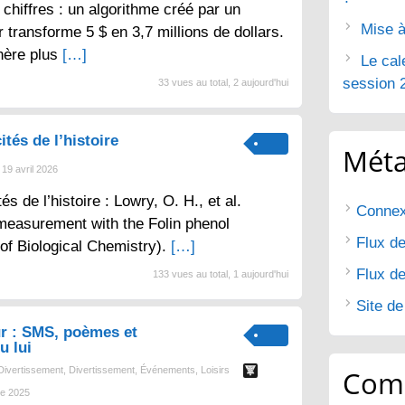
chiffres : un algorithme créé par un
Mise à
 transforme 5 $ en 3,7 millions de dollars.
nère plus
[…]
Le cal
session 
33 vues au total, 2 aujourd'hui
ités de l’histoire
Mét
19 avril 2026
tés de l’histoire : Lowry, O. H., et al.
Connex
 measurement with the Folin phenol
Flux de
 of Biological Chemistry).
[…]
Flux d
133 vues au total, 1 aujourd'hui
Site d
r : SMS, poèmes et
u lui
Divertissement
,
Divertissement
,
Événements
,
Loisirs
Com
e 2025