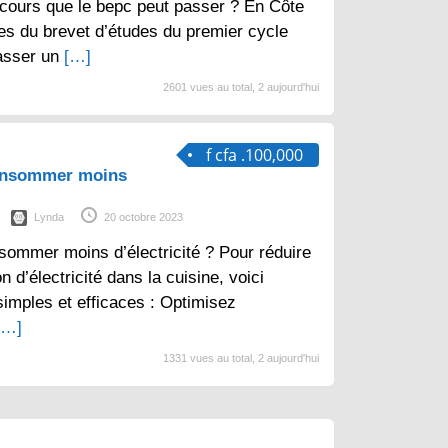
cours que le bepc peut passer ? En Côte
aires du brevet d’études du premier cycle
asser un
[…]
2601 vues au total, 2 aujourd'hui
f cfa .100,000
consommer moins
Lynda
20 octobre 2023
sommer moins d’électricité ? Pour réduire
d’électricité dans la cuisine, voici
imples et efficaces : Optimisez
[…]
1331 vues au total, 2 aujourd'hui