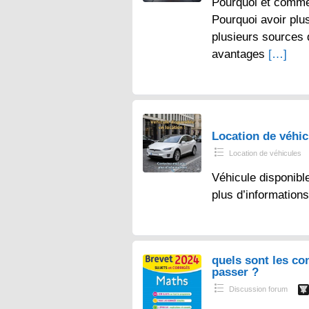
Pourquoi et comme
Pourquoi avoir plu
plusieurs sources
avantages
[…]
Location de véhi
Location de véhicules
Véhicule disponibl
plus d’information
quels sont les co
passer ?
Discussion forum