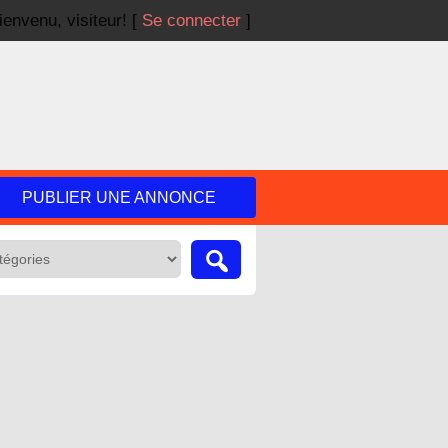
ienvenu,
visiteur!
[
Se connecter
]
PUBLIER UNE ANNONCE