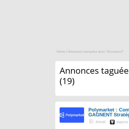
Home
»
Annonces marquées avec "Assurance"
Annonces taguées
(19)
Polymarket : Com
GAGNENT Straté
Activité
papyrus