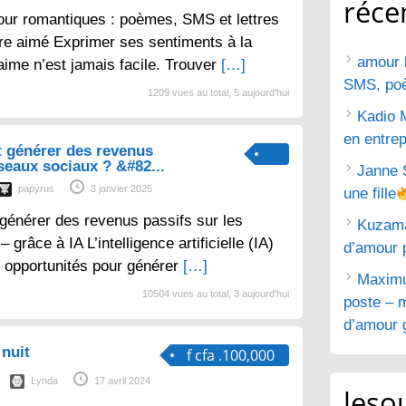
réce
ur romantiques : poèmes, SMS et lettres
tre aimé Exprimer ses sentiments à la
amour 
aime n’est jamais facile. Trouver
[…]
SMS, poèm
1209 vues au total, 5 aujourd'hui
Kadio 
en entrep
 générer des revenus
éseaux sociaux ? &#82...
Janne 
papyrus
3 janvier 2025
une fille
générer des revenus passifs sur les
Kuzam
grâce à IA L’intelligence artificielle (IA)
d’amour 
 opportunités pour générer
[…]
Maximu
10504 vues au total, 3 aujourd'hui
poste – m
d’amour g
nuit
f cfa .100,000
Lynda
17 avril 2024
lesou