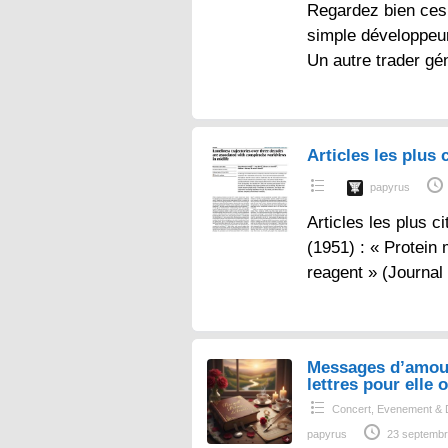
Regardez bien ces 
simple développeur
Un autre trader gé
Articles les plus c
papyrus
Articles les plus ci
(1951) : « Protein
reagent » (Journal
Messages d’amou
lettres pour elle o
Concert, Evenement & 
papyrus
23 septembr