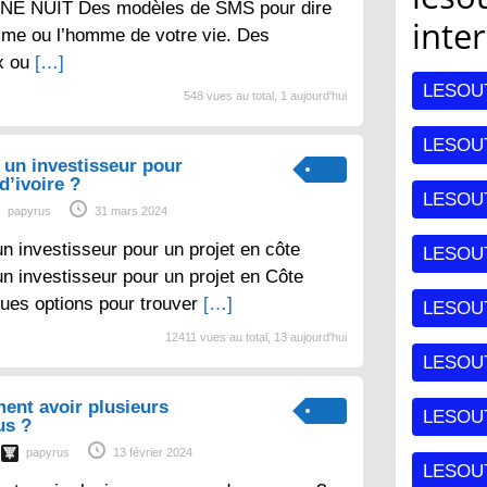
E NUIT Des modèles de SMS pour dire
inte
mme ou l’homme de votre vie. Des
x ou
[…]
LESOU
548 vues au total, 1 aujourd'hui
LESOUT
un investisseur pour
d’ivoire ?
LESOU
papyrus
31 mars 2024
 investisseur pour un projet en côte
LESOU
un investisseur pour un projet en Côte
lques options pour trouver
[…]
LESOU
12411 vues au total, 13 aujourd'hui
LESOUT
ent avoir plusieurs
LESOU
us ?
papyrus
13 février 2024
LESOU