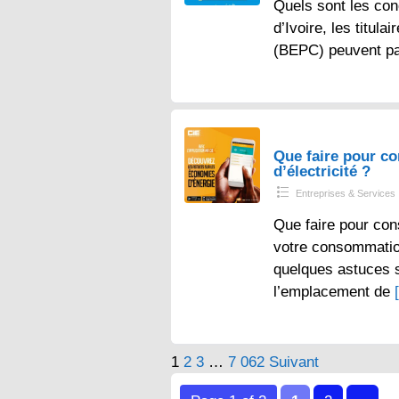
Quels sont les con
d’Ivoire, les titul
(BEPC) peuvent p
Que faire pour 
d’électricité ?
Entreprises & Services
Que faire pour con
votre consommation 
quelques astuces s
l’emplacement de
Pagination
1
2
3
…
7 062
Suivant