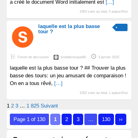
a créé le document Word initialement est
[…]
1950 vues au total, 0 aujourd'hui
laquelle est la plus basse
tour ?
Forum de discussion
lyndalevesque86
3 janvier 2025
laquelle est la plus basse tour ? ## Trouver la plus
basse des tours: un jeu amusant de comparaison !
On en a tous rêvé,
[…]
1052 vues au total, 1 aujourd'hui
Pagination
1
2
3
…
1 825
Suivant
des
Page 1 of 130
1
2
3
…
130
››
publications