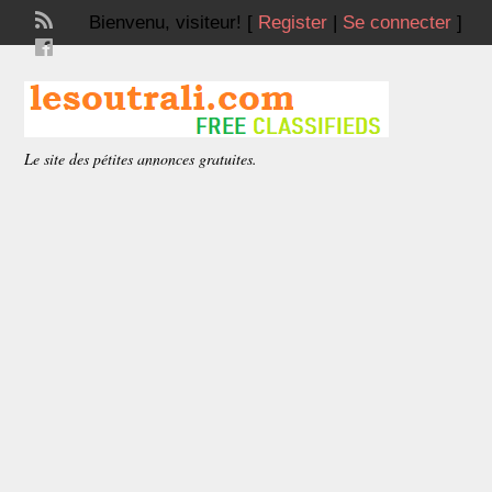
Bienvenu,
visiteur!
[
Register
|
Se connecter
]
Le site des pétites annonces gratuites.