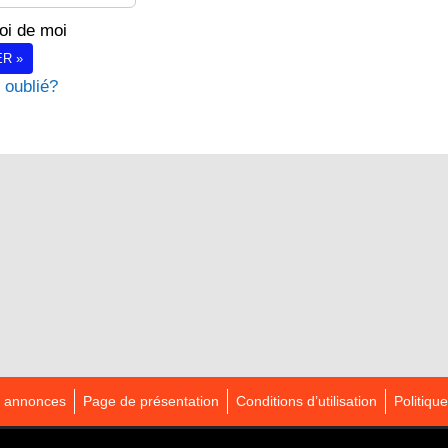
oi de moi
R »
 oublié?
es annonces
Page de présentation
Conditions d’utilisation
Politique