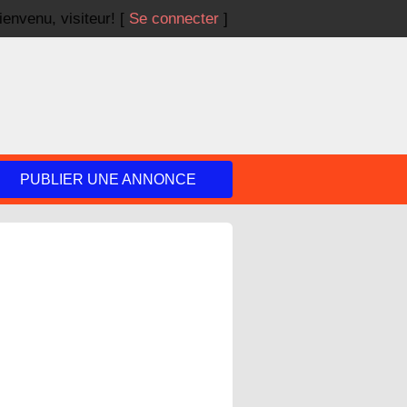
ienvenu,
visiteur!
[
Se connecter
]
PUBLIER UNE ANNONCE