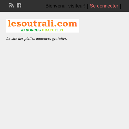
Bienvenu,
visiteur!
[
Se connecter
]
Le site des pétites annonces gratuites.