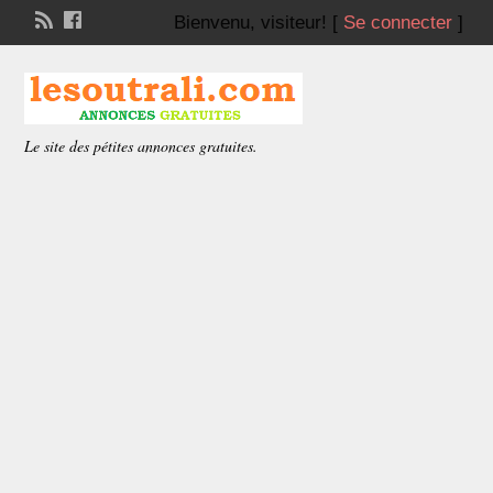
Bienvenu,
visiteur!
[
Se connecter
]
Le site des pétites annonces gratuites.