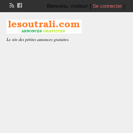
Bienvenu,
visiteur!
[
Se connecter
]
Le site des pétites annonces gratuites.