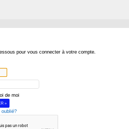
dessous pour vous connecter à votre compte.
oi de moi
R »
 oublié?