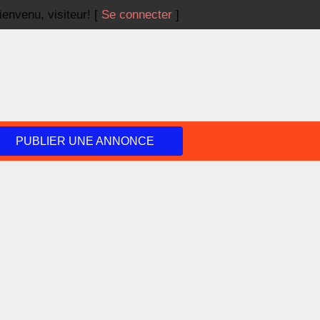
ienvenu,
visiteur!
[
Se connecter
]
PUBLIER UNE ANNONCE