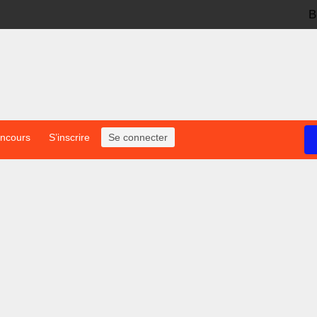
B
oncours
S’inscrire
Se connecter