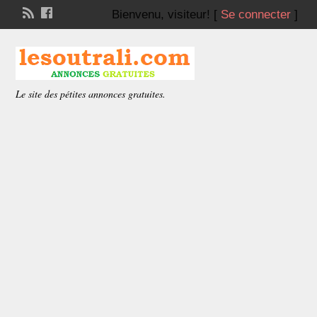
Bienvenu,
visiteur!
[
Se connecter
]
Le site des pétites annonces gratuites.