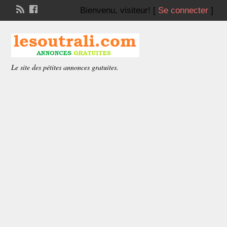
Bienvenu,
visiteur!
[
Se connecter
]
Le site des pétites annonces gratuites.