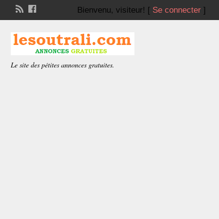
Bienvenu,
visiteur!
[
Se connecter
]
Le site des pétites annonces gratuites.