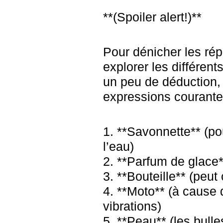
**(Spoiler alert!)**
Pour dénicher les ré
explorer les différen
un peu de déduction,
expressions courantes
1. **Savonnette** (po
l’eau)
2. **Parfum de glace*
3. **Bouteille** (peut
4. **Moto** (à cause 
vibrations)
5. **Peau** (les bulle