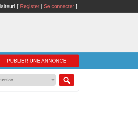
isiteur!
[
Register
|
Se connecter
]
PUBLIER UNE ANNONCE