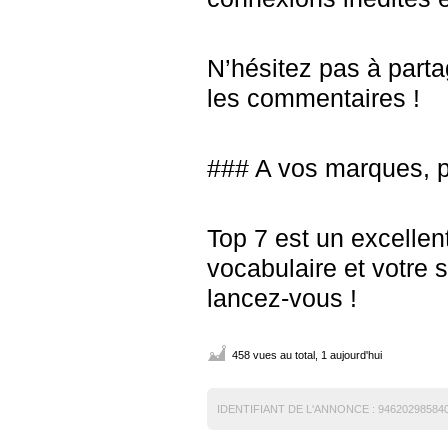
N’hésitez pas à parta
les commentaires !
### A vos marques, p
Top 7 est un excelle
vocabulaire et votre s
lancez-vous !
458 vues au total, 1 aujourd'hui
IDENTIFIANT DE L'ANNONCE :
94620298584