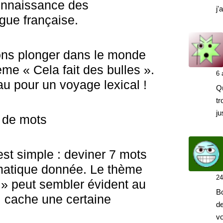
connaissance des
j'
gue française.
lons plonger dans le monde
ème « Cela fait des bulles ».
6 
u pour un voyage lexical !
Q
tr
ju
e de mots
est simple : deviner 7 mots
matique donnée. Le thème
24
s » peut sembler évident au
Bo
l cache une certaine
de
vo