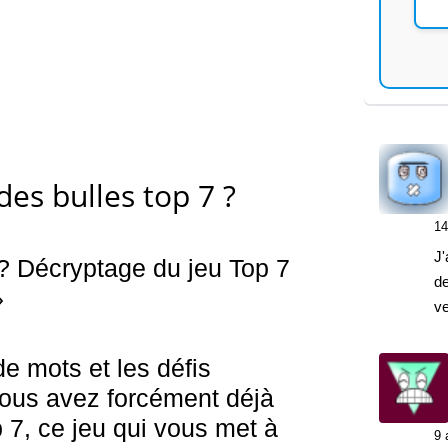
 des bulles top 7 ?
14
J'
 ? Décryptage du jeu Top 7
de
»
v
e mots et les défis
 vous avez forcément déjà
 7, ce jeu qui vous met à
9 