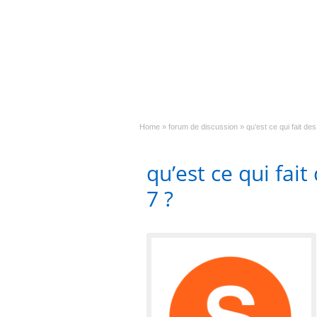
Home
»
forum de discussion
»
qu’est ce qui fait des
qu’est ce qui fait
7 ?