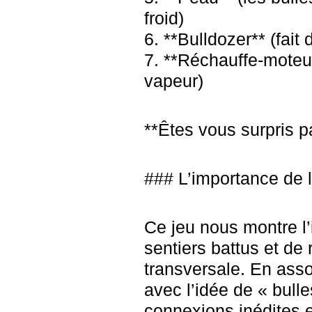
froid)
6. **Bulldozer** (fai
7. **Réchauffe-moteur
vapeur)
**Êtes vous surpris p
### L’importance de l
Ce jeu nous montre l’
sentiers battus et de 
transversale. En asso
avec l’idée de « bull
connexions inédites e