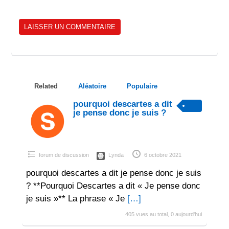
Related
Aléatoire
Populaire
pourquoi descartes a dit
je pense donc je suis ?
forum de discussion
Lynda
6 octobre 2021
pourquoi descartes a dit je pense donc je suis
? **Pourquoi Descartes a dit « Je pense donc
je suis »** La phrase « Je
[…]
405 vues au total, 0 aujourd'hui