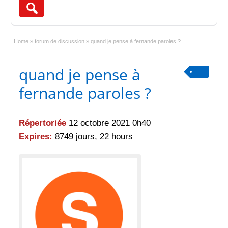
Home
»
forum de discussion
»
quand je pense à fernande paroles ?
quand je pense à
fernande paroles ?
Répertoriée
12 octobre 2021 0h40
Expires:
8749 jours, 22 hours