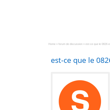
Home
»
forum de discussion
»
est-ce que le 0826 e
est-ce que le 082