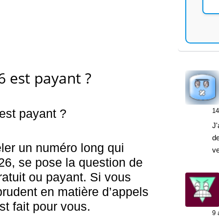
6 est payant ?
est payant ?
14
J'
de
eler un numéro long qui
v
6, se pose la question de
gratuit ou payant. Si vous
prudent en matière d’appels
st fait pour vous.
9 