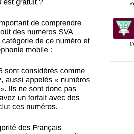
 est gratuit ?
d
 important de comprendre
e coût des numéros SVA
a catégorie de ce numéro et
L'
léphonie mobile :
6 sont considérés comme
*, aussi appelés « numéros
 ». Ils ne sont donc pas
 avez un forfait avec des
nclut ces numéros.
jorité des Français