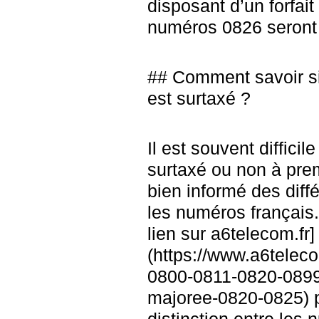
disposant d’un forfait
numéros 0826 seront 
## Comment savoir s
est surtaxé ?
Il est souvent diffici
surtaxé ou non à prem
bien informé des diffé
les numéros français
lien sur a6telecom.fr]
(https://www.a6telec
0800-0811-0820-0899/
majoree-0820-0825) p