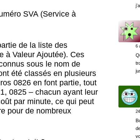
j'
Numéro SVA (Service à
rtie de la liste des
6 
 à Valeur Ajoutée). Ces
Q
connus sous le nom de
tr
ju
nt été classés en plusieurs
os 0826 en font partie, tout
, 0825 – chacun ayant leur
 coût par minute, ce qui peut
ère pour de nombreux
24
Bo
de
vo