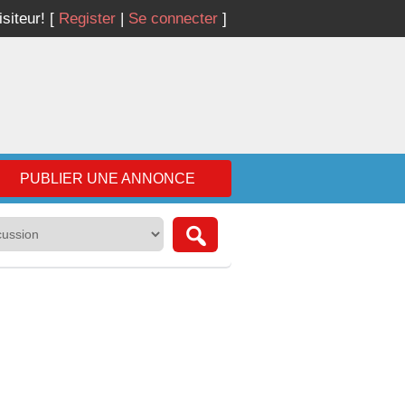
isiteur!
[
Register
|
Se connecter
]
PUBLIER UNE ANNONCE