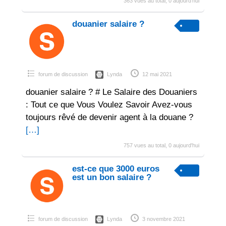
363 vues au total, 0 aujourd'hui
douanier salaire ?
forum de discussion
Lynda
12 mai 2021
douanier salaire ? # Le Salaire des Douaniers
: Tout ce que Vous Voulez Savoir Avez-vous
toujours rêvé de devenir agent à la douane ?
[…]
757 vues au total, 0 aujourd'hui
est-ce que 3000 euros
est un bon salaire ?
forum de discussion
Lynda
3 novembre 2021