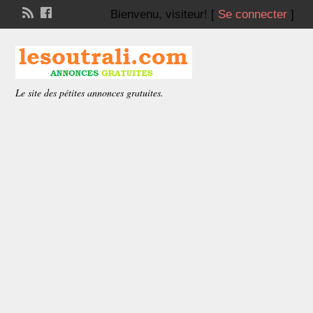
Bienvenu,
visiteur!
[
Se connecter
]
Le site des pétites annonces gratuites.