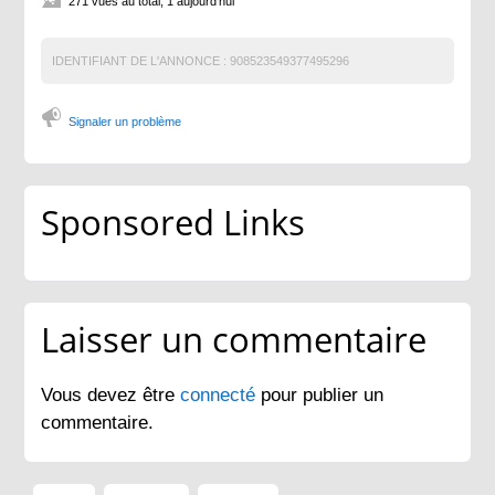
271 vues au total, 1 aujourd'hui
IDENTIFIANT DE L'ANNONCE :
908523549377495296
Signaler un problème
Sponsored Links
Laisser un commentaire
Vous devez être
connecté
pour publier un
commentaire.