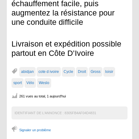
échauffement facile, puis
augmentez la résistance pour
une conduite difficile
Livraison et expédition possible
partout en Côte D’Ivoire
abidjan
cote d ivoire
Cycle
Droit
Gross
loisir
sport
Vélo
Weslo
261 vues au total, 1 aujourd'hui
IDENTIFIANT DE L'ANNONCE :
8305FB4AF04D4831
Signaler un problème