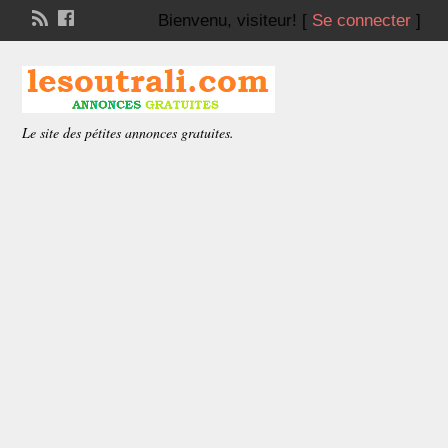
Bienvenu,
visiteur!
[
Se connecter
]
Le site des pétites annonces gratuites.