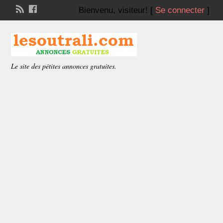
Bienvenu,
visiteur!
[
Se connecter
]
Le site des pétites annonces gratuites.