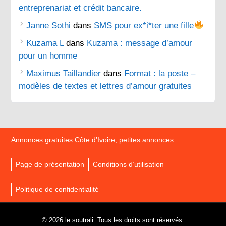
entreprenariat et crédit bancaire.
Janne Sothi
dans
SMS pour ex*i*ter une fille
Kuzama L
dans
Kuzama : message d’amour
pour un homme
Maximus Taillandier
dans
Format : la poste –
modèles de textes et lettres d’amour gratuites
Annonces gratuites Côte d’Ivoire, petites annonces
Page de présentation
Conditions d’utilisation
Politique de confidentialité
© 2026 le soutrali. Tous les droits sont réservés.