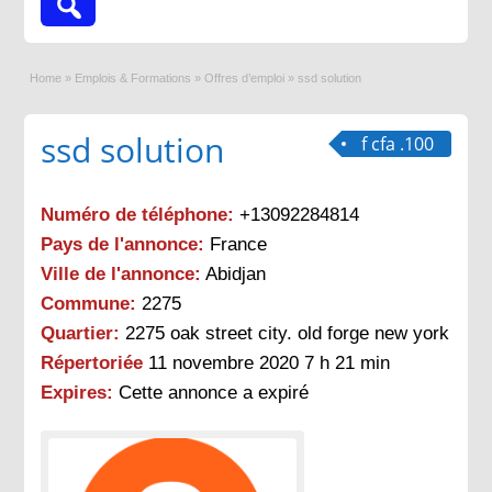
Home
»
Emplois & Formations
»
Offres d’emploi
»
ssd solution
ssd solution
f cfa .100
Numéro de téléphone:
+13092284814
Pays de l'annonce:
France
Ville de l'annonce:
Abidjan
Commune:
2275
Quartier:
2275 oak street city. old forge new york
Répertoriée
11 novembre 2020 7 h 21 min
Expires:
Cette annonce a expiré